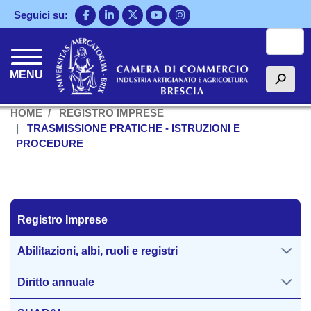
Salta
Seguici su:
al
Cerca
contenuto
principale
MENU
h
HOME
REGISTRO IMPRESE
TRASMISSIONE PRATICHE - ISTRUZIONI E
PROCEDURE
Registro Imprese
Registro Imprese
Abilitazioni, albi, ruoli e registri
Diritto annuale