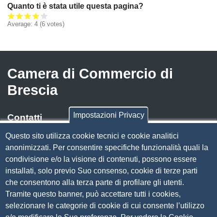
Quanto ti è stata utile questa pagina?
Average:
4
(
6
votes)
Camera di Commercio di
Brescia
Impostazioni Privacy
Contatti
Questo sito utilizza cookie tecnici e cookie analitici
Via Luigi Einaudi, 23, 25121 Brescia BS
anonimizzati. Per consentire specifiche funzionalità quali la
Tel. 030 37251
condivisione e/o la visione di contenuti, possono essere
PEC
camera.brescia@bs.legalmail.camcom.it
installati, solo previo Suo consenso, cookie di terze parti
P.IVA 00859790172
che consentono alla terza parte di profilare gli utenti.
C.F. 80013870177
Tramite questo banner, può accettare tutti i cookies,
Contatti
selezionare le categorie di cookie di cui consente l’utilizzo