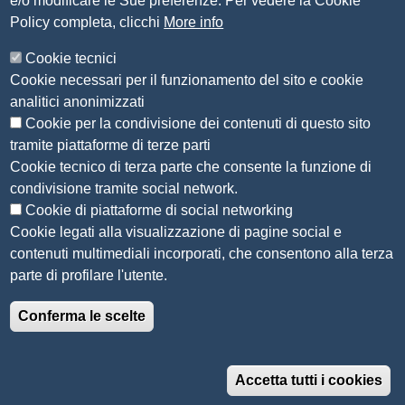
e/o modificare le Sue preferenze. Per vedere la Cookie
Amministrazione Trasparente
Policy completa, clicchi
More info
Organizzazione
Cookie tecnici
Bandi di concorso
Cookie necessari per il funzionamento del sito e cookie
Bandi di gara e contratti
analitici anonimizzati
Provvedimenti
Cookie per la condivisione dei contenuti di questo sito
Attività e procedimenti
tramite piattaforme di terze parti
Cookie tecnico di terza parte che consente la funzione di
Seguici su
condivisione tramite social network.
Cookie di piattaforme di social networking
Cookie legati alla visualizzazione di pagine social e
contenuti multimediali incorporati, che consentono alla terza
Sito web
parte di profilare l'utente.
Accesso riservato
Conferma le scelte
Mappa del sito
Menù privacy
Informativa privacy
Note legali
Accetta tutti i cookies
Accessibilità e usabilità