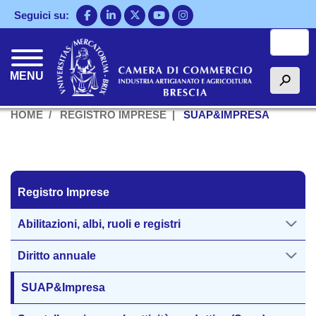
Salta
Seguici su:
al
Cerca
contenuto
principale
MENU
h
HOME
REGISTRO IMPRESE
SUAP&IMPRESA
Registro Imprese
Registro Imprese
Abilitazioni, albi, ruoli e registri
Diritto annuale
SUAP&Impresa