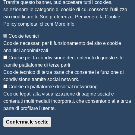
Tramite questo banner, può accettare tutti i cookies,
Contatti
selezionare le categorie di cookie di cui consente l’utilizzo
e/o modificare le Sue preferenze. Per vedere la Cookie
Amministrazione Trasparente
Policy completa, clicchi
More info
Organizzazione
Cookie tecnici
Bandi di concorso
Cookie necessari per il funzionamento del sito e cookie
Bandi di gara e contratti
analitici anonimizzati
Provvedimenti
Cookie per la condivisione dei contenuti di questo sito
Attività e procedimenti
tramite piattaforme di terze parti
Cookie tecnico di terza parte che consente la funzione di
Seguici su
condivisione tramite social network.
Cookie di piattaforme di social networking
Cookie legati alla visualizzazione di pagine social e
contenuti multimediali incorporati, che consentono alla terza
Sito web
parte di profilare l'utente.
Accesso riservato
Conferma le scelte
Mappa del sito