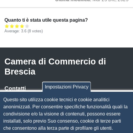
Quanto ti è stata utile questa pagina?
Average:
3.6
(
8
votes)
Camera di Commercio di
Brescia
Impostazioni Privacy
Contatti
Questo sito utilizza cookie tecnici e cookie analitici
Via Luigi Einaudi, 23, 25121 Brescia BS
anonimizzati. Per consentire specifiche funzionalità quali la
Tel. 030 37251
condivisione e/o la visione di contenuti, possono essere
PEC
camera.brescia@bs.legalmail.camcom.it
installati, solo previo Suo consenso, cookie di terze parti
P.IVA 00859790172
che consentono alla terza parte di profilare gli utenti.
C.F. 80013870177