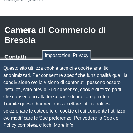
Camera di Commercio di
Brescia
Impostazioni Privacy
Contatti
Questo sito utilizza cookie tecnici e cookie analitici
Via Luigi Einaudi, 23, 25121 Brescia BS
anonimizzati. Per consentire specifiche funzionalità quali la
Tel. 030 37251
condivisione e/o la visione di contenuti, possono essere
PEC
camera.brescia@bs.legalmail.camcom.it
installati, solo previo Suo consenso, cookie di terze parti
P.IVA 00859790172
che consentono alla terza parte di profilare gli utenti.
C.F. 80013870177
Tramite questo banner, può accettare tutti i cookies,
Contatti
selezionare le categorie di cookie di cui consente l’utilizzo
e/o modificare le Sue preferenze. Per vedere la Cookie
Amministrazione Trasparente
Policy completa, clicchi
More info