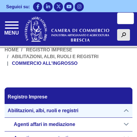
Salta
Seguici su:
al
Cerca
contenuto
principale
MENU
h
HOME
REGISTRO IMPRESE
ABILITAZIONI, ALBI, RUOLI E REGISTRI
COMMERCIO ALL'INGROSSO
Registro Imprese
Registro Imprese
Abilitazioni, albi, ruoli e registri
Agenti affari in mediazione