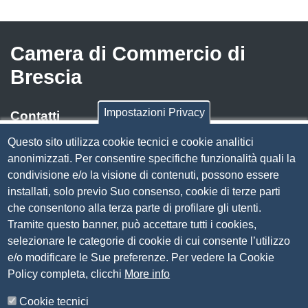
Camera di Commercio di
Brescia
Impostazioni Privacy
Contatti
Questo sito utilizza cookie tecnici e cookie analitici
Via Luigi Einaudi, 23, 25121 Brescia BS
anonimizzati. Per consentire specifiche funzionalità quali la
Tel. 030 37251
condivisione e/o la visione di contenuti, possono essere
PEC
camera.brescia@bs.legalmail.camcom.it
installati, solo previo Suo consenso, cookie di terze parti
P.IVA 00859790172
che consentono alla terza parte di profilare gli utenti.
C.F. 80013870177
Tramite questo banner, può accettare tutti i cookies,
Contatti
selezionare le categorie di cookie di cui consente l’utilizzo
e/o modificare le Sue preferenze. Per vedere la Cookie
Amministrazione Trasparente
Policy completa, clicchi
More info
Organizzazione
Cookie tecnici