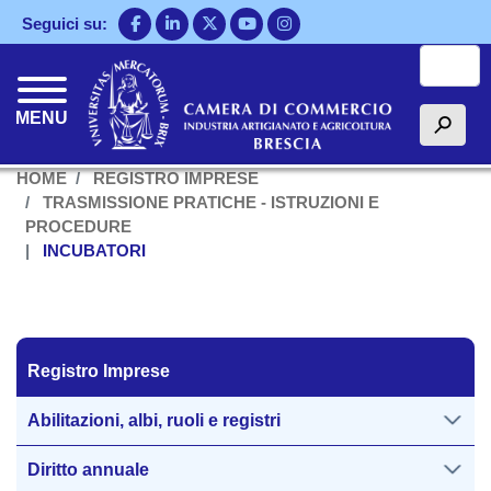
Salta
Seguici su:
al
Cerca
contenuto
principale
MENU
h
HOME
REGISTRO IMPRESE
TRASMISSIONE PRATICHE - ISTRUZIONI E
PROCEDURE
INCUBATORI
Registro Imprese
Registro Imprese
Abilitazioni, albi, ruoli e registri
Diritto annuale