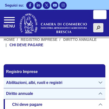
Salta
Seguici su:
al
Cerca
contenuto
principale
MENU
h
HOME
REGISTRO IMPRESE
DIRITTO ANNUALE
CHI DEVE PAGARE
Registro Imprese
Registro Imprese
Abilitazioni, albi, ruoli e registri
Diritto annuale
Chi deve pagare