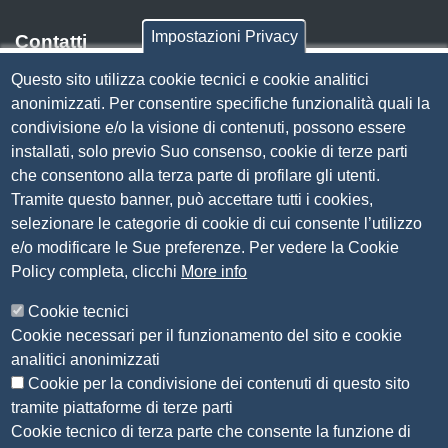
Impostazioni Privacy
Contatti
Questo sito utilizza cookie tecnici e cookie analitici
Via Luigi Einaudi, 23, 25121 Brescia BS
anonimizzati. Per consentire specifiche funzionalità quali la
Tel. 030 37251
condivisione e/o la visione di contenuti, possono essere
PEC
camera.brescia@bs.legalmail.camcom.it
installati, solo previo Suo consenso, cookie di terze parti
P.IVA 00859790172
che consentono alla terza parte di profilare gli utenti.
C.F. 80013870177
Tramite questo banner, può accettare tutti i cookies,
Contatti
selezionare le categorie di cookie di cui consente l’utilizzo
e/o modificare le Sue preferenze. Per vedere la Cookie
Amministrazione Trasparente
Policy completa, clicchi
More info
Organizzazione
Cookie tecnici
Bandi di concorso
Cookie necessari per il funzionamento del sito e cookie
Bandi di gara e contratti
analitici anonimizzati
Provvedimenti
Cookie per la condivisione dei contenuti di questo sito
Attività e procedimenti
tramite piattaforme di terze parti
Cookie tecnico di terza parte che consente la funzione di