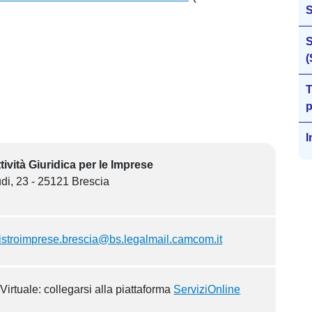
S
(
T
p
I
ttività Giuridica per le Imprese
di, 23 - 25121 Brescia
istroimprese.brescia@bs.legalmail.camcom.it
Virtuale: collegarsi alla piattaforma
ServiziOnline