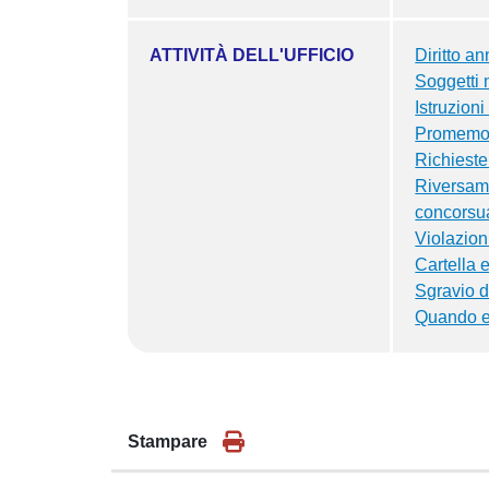
ATTIVITÀ DELL'UFFICIO
Diritto a
Soggetti 
Istruzion
Promemori
Richieste
Riversame
concorsua
Violazion
Cartella e
Sgravio di
Quando e
Stampare