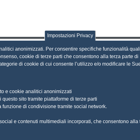
Impostazioni Privacy
nalitici anonimizzati. Per consentire specifiche funzionalità quali
i Brescia
nsenso, cookie di terze parti che consentono alla terza parte di p
 categorie di cookie di cui consente l’utilizzo e/o modificare le 
Amministrazione Trasparente
S
Organizzazione
Bandi di concorso
to e cookie analitici anonimizzati
Bandi di gara e contratti
S
 questo sito tramite piattaforme di terze parti
Provvedimenti
a funzione di condivisione tramite social network.
Ac
Attività e procedimenti
Ma
ocial e contenuti multimediali incorporati, che consentono alla te