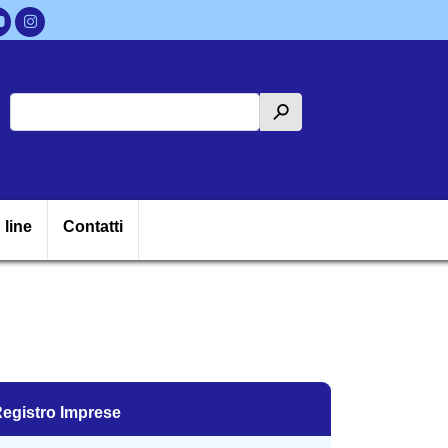
Cerca
h
ipale
 line
Contatti
egistro Imprese
egistro Imprese