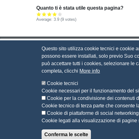
Quanto ti è stata utile questa pagina?
Average:
3.9
(
9
votes)
Questo sito utilizza cookie tecnici e cookie a
Camera di Commercio d
possono essere installati, solo previo Suo co
può accettare tutti i cookies, selezionare le
Contatti
completa, clicchi
More info
Via Luigi Einaudi, 23, 25121 Brescia BS
Cookie tecnici
Tel. 030 37251
Cookie necessari per il funzionamento del si
PEC
camera.brescia@bs.legalmail.camcom.it
Cookie per la condivisione dei contenuti di
P.IVA 00859790172
Cookie tecnico di terza parte che consente l
C.F. 80013870177
Cookie di piattaforme di social networking
Contatti
Cookie legati alla visualizzazione di pagine s
Conferma le scelte