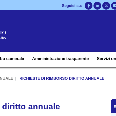
Salta
Seguici su:
al
contenuto
principale
Navigazione princ
lbo camerale
Amministrazione trasparente
Servizi on
NNUALE
RICHIESTE DI RIMBORSO DIRITTO ANNUALE
R
 diritto annuale
R