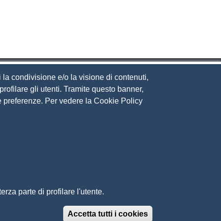
 la condivisione e/o la visione di contenuti,
rofilare gli utenti. Tramite questo banner,
Sue preferenze. Per vedere la Cookie Policy
eguici su
ito web
cesso riservato
ppa del sito
rza parte di profilare l'utente.
Accetta tutti i cookies
Revoca il conse