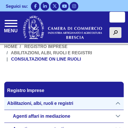
Salta
Seguici su:
al
Cerca
contenuto
principale
MENU
h
HOME
REGISTRO IMPRESE
ABILITAZIONI, ALBI, RUOLI E REGISTRI
CONSULTAZIONE ON LINE RUOLI
Registro Imprese
Registro Imprese
Abilitazioni, albi, ruoli e registri
Agenti affari in mediazione