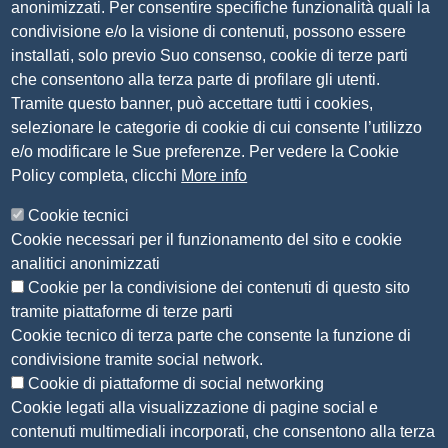
anonimizzati. Per consentire specifiche funzionalità quali la
Tel. 030 37251
condivisione e/o la visione di contenuti, possono essere
PEC
camera.brescia@bs.legalmail.camcom.it
installati, solo previo Suo consenso, cookie di terze parti
P.IVA 00859790172
che consentono alla terza parte di profilare gli utenti.
C.F. 80013870177
Tramite questo banner, può accettare tutti i cookies,
Contatti
selezionare le categorie di cookie di cui consente l’utilizzo
e/o modificare le Sue preferenze. Per vedere la Cookie
Amministrazione Trasparente
Policy completa, clicchi
More info
Organizzazione
Cookie tecnici
Bandi di concorso
Cookie necessari per il funzionamento del sito e cookie
Bandi di gara e contratti
analitici anonimizzati
Provvedimenti
Cookie per la condivisione dei contenuti di questo sito
Attività e procedimenti
tramite piattaforme di terze parti
Cookie tecnico di terza parte che consente la funzione di
Seguici su
condivisione tramite social network.
Cookie di piattaforme di social networking
Cookie legati alla visualizzazione di pagine social e
contenuti multimediali incorporati, che consentono alla terza
Sito web