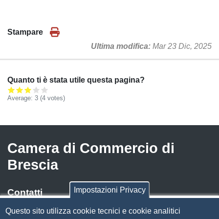
Stampare
Ultima modifica
Mar 23 Dic, 2025
Quanto ti è stata utile questa pagina?
Average:
3
(
4
votes)
Camera di Commercio di
Brescia
Impostazioni Privacy
Contatti
Questo sito utilizza cookie tecnici e cookie analitici
Via Luigi Einaudi, 23, 25121 Brescia BS