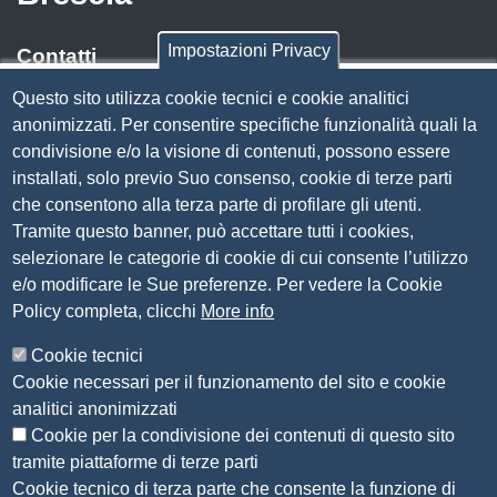
Impostazioni Privacy
Contatti
Questo sito utilizza cookie tecnici e cookie analitici
Via Luigi Einaudi, 23, 25121 Brescia BS
anonimizzati. Per consentire specifiche funzionalità quali la
Tel. 030 37251
condivisione e/o la visione di contenuti, possono essere
PEC
camera.brescia@bs.legalmail.camcom.it
installati, solo previo Suo consenso, cookie di terze parti
P.IVA 00859790172
che consentono alla terza parte di profilare gli utenti.
C.F. 80013870177
Tramite questo banner, può accettare tutti i cookies,
Contatti
selezionare le categorie di cookie di cui consente l’utilizzo
e/o modificare le Sue preferenze. Per vedere la Cookie
Amministrazione Trasparente
Policy completa, clicchi
More info
Organizzazione
Cookie tecnici
Bandi di concorso
Cookie necessari per il funzionamento del sito e cookie
Bandi di gara e contratti
analitici anonimizzati
Provvedimenti
Cookie per la condivisione dei contenuti di questo sito
Attività e procedimenti
tramite piattaforme di terze parti
Cookie tecnico di terza parte che consente la funzione di