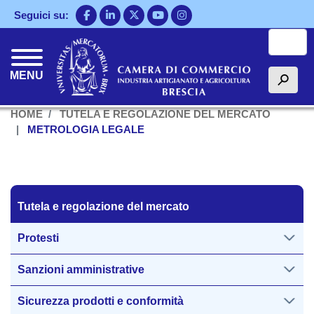
Salta
Seguici su:
al
Cerca
contenuto
principale
MENU
h
HOME
TUTELA E REGOLAZIONE DEL MERCATO
METROLOGIA LEGALE
Tutela regolazione del mercato
Tutela e regolazione del mercato
Protesti
Sanzioni amministrative
Sicurezza prodotti e conformità