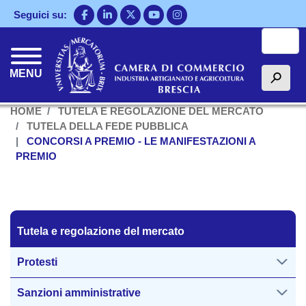
Salta
Seguici su:
al
Cerca
contenuto
principale
MENU
h
HOME
TUTELA E REGOLAZIONE DEL MERCATO
TUTELA DELLA FEDE PUBBLICA
CONCORSI A PREMIO - LE MANIFESTAZIONI A
PREMIO
Tutela regolazione del mercato
Tutela e regolazione del mercato
Protesti
Sanzioni amministrative