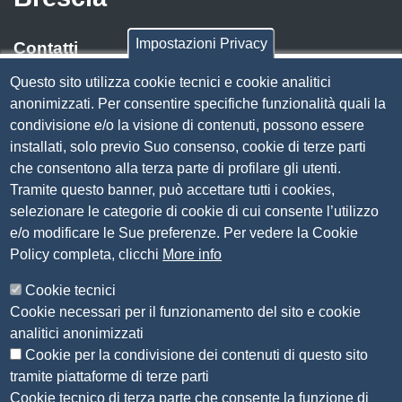
Impostazioni Privacy
Contatti
Questo sito utilizza cookie tecnici e cookie analitici
Via Luigi Einaudi, 23, 25121 Brescia BS
anonimizzati. Per consentire specifiche funzionalità quali la
Tel. 030 37251
condivisione e/o la visione di contenuti, possono essere
PEC
camera.brescia@bs.legalmail.camcom.it
installati, solo previo Suo consenso, cookie di terze parti
P.IVA 00859790172
che consentono alla terza parte di profilare gli utenti.
C.F. 80013870177
Tramite questo banner, può accettare tutti i cookies,
Contatti
selezionare le categorie di cookie di cui consente l’utilizzo
e/o modificare le Sue preferenze. Per vedere la Cookie
Amministrazione Trasparente
Policy completa, clicchi
More info
Organizzazione
Cookie tecnici
Bandi di concorso
Cookie necessari per il funzionamento del sito e cookie
Bandi di gara e contratti
analitici anonimizzati
Provvedimenti
Cookie per la condivisione dei contenuti di questo sito
Attività e procedimenti
tramite piattaforme di terze parti
Cookie tecnico di terza parte che consente la funzione di