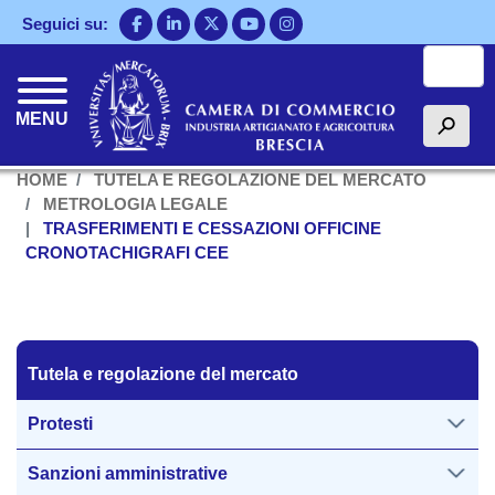
Salta
Seguici su:
al
Cerca
contenuto
principale
MENU
h
HOME
TUTELA E REGOLAZIONE DEL MERCATO
METROLOGIA LEGALE
TRASFERIMENTI E CESSAZIONI OFFICINE
CRONOTACHIGRAFI CEE
Tutela regolazione del mercato
Tutela e regolazione del mercato
Protesti
Sanzioni amministrative