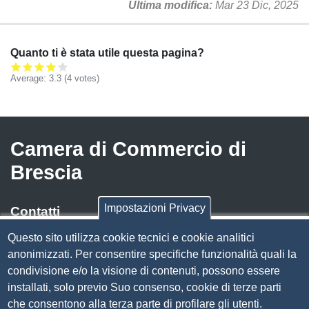
Ultima modifica
Mar 23 Dic, 2025
Quanto ti è stata utile questa pagina?
Average:
3.3
(
4
votes)
Camera di Commercio di
Brescia
Impostazioni Privacy
Contatti
Questo sito utilizza cookie tecnici e cookie analitici
Via Luigi Einaudi, 23, 25121 Brescia BS
anonimizzati. Per consentire specifiche funzionalità quali la
Tel. 030 37251
condivisione e/o la visione di contenuti, possono essere
PEC
camera.brescia@bs.legalmail.camcom.it
installati, solo previo Suo consenso, cookie di terze parti
P.IVA 00859790172
che consentono alla terza parte di profilare gli utenti.
C.F. 80013870177