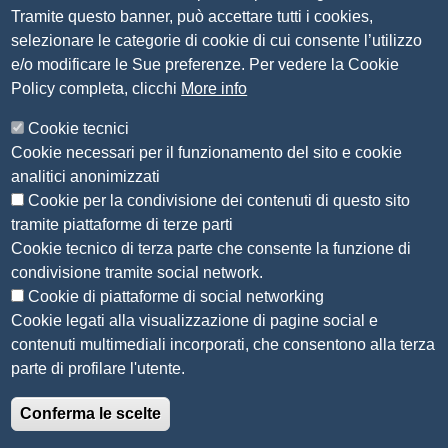
Tramite questo banner, può accettare tutti i cookies,
Contatti
selezionare le categorie di cookie di cui consente l’utilizzo
e/o modificare le Sue preferenze. Per vedere la Cookie
Amministrazione Trasparente
Policy completa, clicchi
More info
Organizzazione
Cookie tecnici
Bandi di concorso
Cookie necessari per il funzionamento del sito e cookie
Bandi di gara e contratti
analitici anonimizzati
Provvedimenti
Cookie per la condivisione dei contenuti di questo sito
Attività e procedimenti
tramite piattaforme di terze parti
Cookie tecnico di terza parte che consente la funzione di
Seguici su
condivisione tramite social network.
Cookie di piattaforme di social networking
Cookie legati alla visualizzazione di pagine social e
contenuti multimediali incorporati, che consentono alla terza
Sito web
parte di profilare l'utente.
Accesso riservato
Conferma le scelte
Mappa del sito