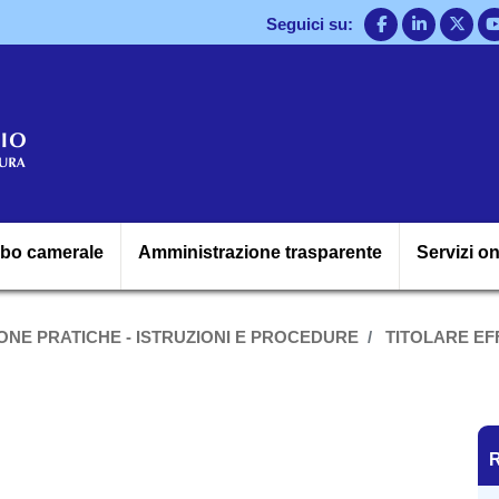
Salta
Seguici su:
al
contenuto
principale
Navigazione princ
lbo camerale
Amministrazione trasparente
Servizi on
ONE PRATICHE - ISTRUZIONI E PROCEDURE
TITOLARE EF
R
R