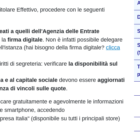
A
Titolare Effettivo, procedere con le seguenti
D
eati a quelli dell'Agenzia delle Entrate
e la
firma digitale
. Non è infatti possibile delegare
S
ll'istanza (hai bisogno della firma digitale?
clicca
(
itti di segreteria: verificare
la disponibilità sul
T
p
 e al capitale sociale
devono essere
aggiornati
nza di vincoli sulle quote
.
ficare gratuitamente e agevolmente le informazioni
mite smartphone, accedendo
esa Italia" (disponibile su tutti i principali store)