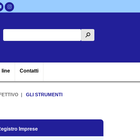
Cerca
h
ipale
 line
Contatti
FETTIVO
GLI STRUMENTI
egistro Imprese
egistro Imprese