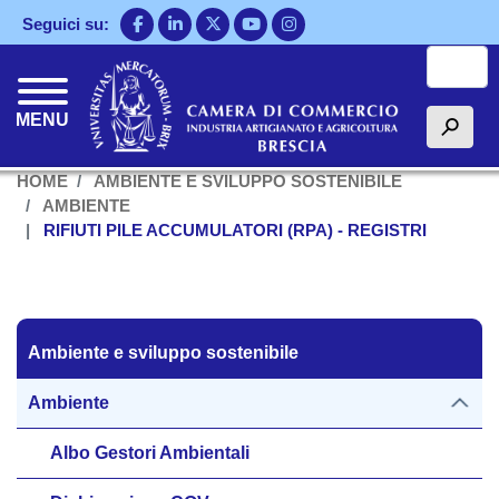
Salta
Seguici su:
al
Cerca
contenuto
principale
MENU
h
HOME
AMBIENTE E SVILUPPO SOSTENIBILE
AMBIENTE
RIFIUTI PILE ACCUMULATORI (RPA) - REGISTRI
Ambiente e sviluppo sostenibile
Ambiente e sviluppo sostenibile
Ambiente
Albo Gestori Ambientali