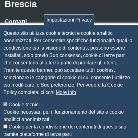
Brescia
Impostazioni Privacy
Contatti
Questo sito utilizza cookie tecnici e cookie analitici
Via Luigi Einaudi, 23, 25121 Brescia BS
anonimizzati. Per consentire specifiche funzionalità quali la
Tel. 030 37251
condivisione e/o la visione di contenuti, possono essere
PEC
camera.brescia@bs.legalmail.camcom.it
installati, solo previo Suo consenso, cookie di terze parti
P.IVA 00859790172
che consentono alla terza parte di profilare gli utenti.
C.F. 80013870177
Tramite questo banner, può accettare tutti i cookies,
Contatti
selezionare le categorie di cookie di cui consente l’utilizzo
e/o modificare le Sue preferenze. Per vedere la Cookie
Amministrazione Trasparente
Policy completa, clicchi
More info
Organizzazione
Cookie tecnici
Bandi di concorso
Cookie necessari per il funzionamento del sito e cookie
Bandi di gara e contratti
analitici anonimizzati
Provvedimenti
Cookie per la condivisione dei contenuti di questo sito
Attività e procedimenti
tramite piattaforme di terze parti