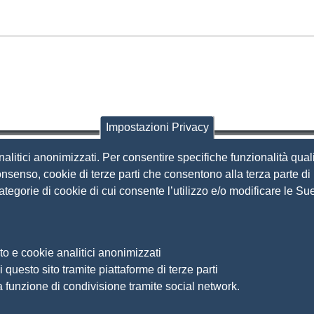
Impostazioni Privacy
nalitici anonimizzati. Per consentire specifiche funzionalità quali
i Brescia
nsenso, cookie di terze parti che consentono alla terza parte di p
 categorie di cookie di cui consente l’utilizzo e/o modificare le 
Amministrazione Trasparente
S
Organizzazione
Bandi di concorso
to e cookie analitici anonimizzati
Bandi di gara e contratti
S
 questo sito tramite piattaforme di terze parti
Provvedimenti
a funzione di condivisione tramite social network.
Ac
Attività e procedimenti