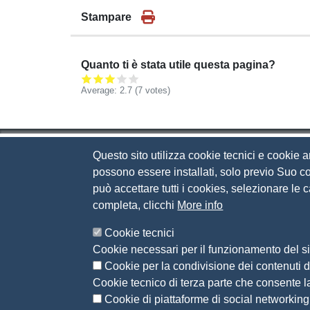
Stampare
Quanto ti è stata utile questa pagina?
Average:
2.7
(
7
votes)
Questo sito utilizza cookie tecnici e cookie a
Camera di Commercio d
possono essere installati, solo previo Suo co
può accettare tutti i cookies, selezionare le
Contatti
completa, clicchi
More info
Via Luigi Einaudi, 23, 25121 Brescia BS
Cookie tecnici
Tel. 030 37251
Cookie necessari per il funzionamento del si
PEC
camera.brescia@bs.legalmail.camcom.it
Cookie per la condivisione dei contenuti di
P.IVA 00859790172
Cookie tecnico di terza parte che consente l
C.F. 80013870177
Cookie di piattaforme di social networking