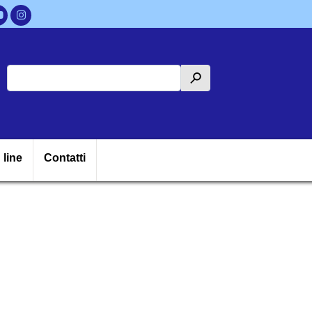
Cerca
h
ipale
 line
Contatti