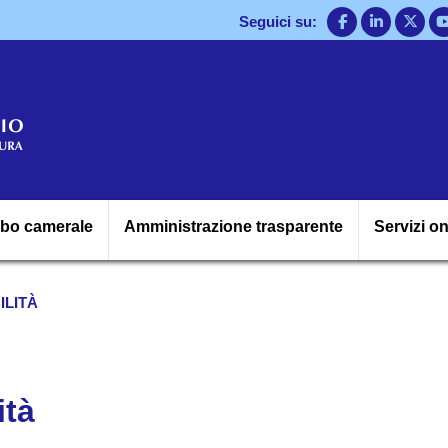
Salta
Seguici su:
al
contenuto
principale
Navigazione princ
lbo camerale
Amministrazione trasparente
Servizi on
ILITÀ
ità