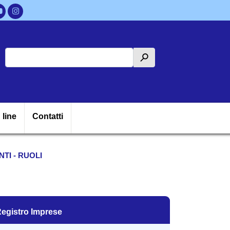
Cerca
h
ipale
 line
Contatti
TI - RUOLI
egistro Imprese
egistro Imprese