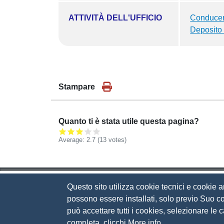
ATTIVITÀ DELL'UFFICIO
Conducenti
Deposito i
Stampare
Quanto ti è stata utile questa pagina?
Average:
2.7
(
13
votes)
Questo sito utilizza cookie tecnici e cookie a
Camera di Commercio d
possono essere installati, solo previo Suo co
può accettare tutti i cookies, selezionare le
Contatti
completa, clicchi
More info