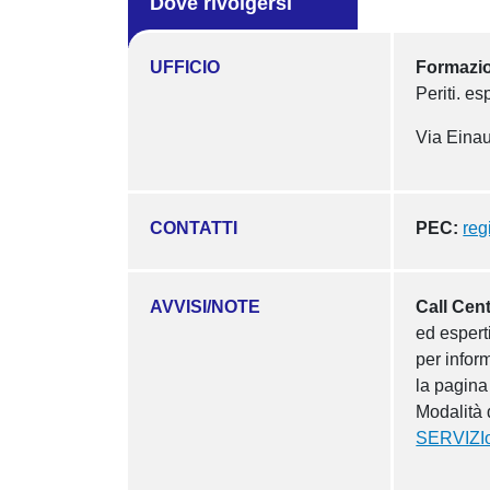
Dove rivolgersi
UFFICIO
Formazion
Periti. es
Via Einau
CONTATTI
PEC:
reg
AVVISI/NOTE
Call Cen
ed espert
per inform
la pagin
Modalità d
SERVIZIo