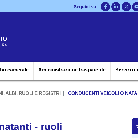
Salta
Seguici su:
al
contenuto
principale
Navigazione princ
lbo camerale
Amministrazione trasparente
Servizi on
I, ALBI, RUOLI E REGISTRI
CONDUCENTI VEICOLI O NATAN
R
atanti - ruoli
R