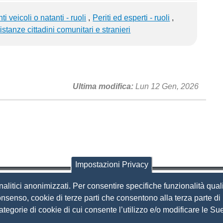
 veicoli o natanti - ruoli
Periti ed esperti - ruoli
stanze cittadini comunitari e stranieri
Ultima modifica
Lun 12 Gen, 2026
Impostazioni Privacy
nalitici anonimizzati. Per consentire specifiche funzionalità quali
i Brescia
nsenso, cookie di terze parti che consentono alla terza parte di p
 categorie di cookie di cui consente l’utilizzo e/o modificare le 
Amministrazione Trasparente
S