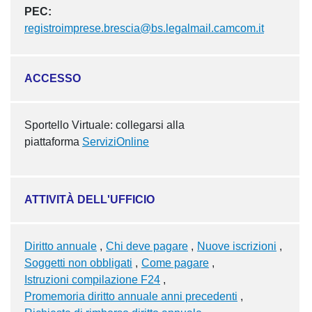
PEC:
registroimprese.brescia@bs.legalmail.camcom.it
ACCESSO
Sportello Virtuale: collegarsi alla
piattaforma
ServiziOnline
ATTIVITÀ DELL'UFFICIO
Diritto annuale
Chi deve pagare
Nuove iscrizioni
Soggetti non obbligati
Come pagare
Istruzioni compilazione F24
Promemoria diritto annuale anni precedenti