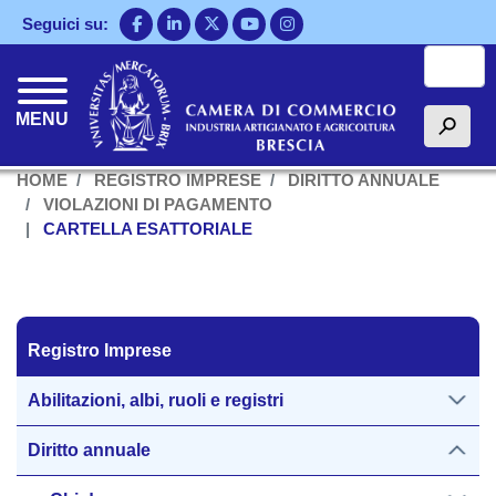
Salta
Seguici su:
al
Cerca
contenuto
principale
MENU
h
HOME
REGISTRO IMPRESE
DIRITTO ANNUALE
VIOLAZIONI DI PAGAMENTO
CARTELLA ESATTORIALE
Registro Imprese
Registro Imprese
Abilitazioni, albi, ruoli e registri
Diritto annuale