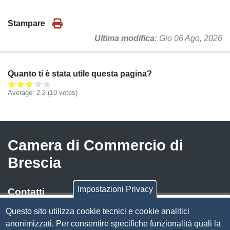
Stampare
Ultima modifica
Gio 06 Ago, 2026
Quanto ti è stata utile questa pagina?
Average:
2.2
(
10
votes)
Camera di Commercio di
Brescia
Impostazioni Privacy
Contatti
Questo sito utilizza cookie tecnici e cookie analitici
Via Luigi Einaudi, 23, 25121 Brescia BS
anonimizzati. Per consentire specifiche funzionalità quali la
Tel. 030 37251