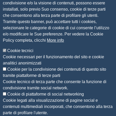
condivisione e/o la visione di contenuti, possono essere
PEC
camera.brescia@bs.legalmail.camcom.it
installati, solo previo Suo consenso, cookie di terze parti
P.IVA 00859790172
che consentono alla terza parte di profilare gli utenti.
C.F. 80013870177
Tramite questo banner, può accettare tutti i cookies,
Contatti
selezionare le categorie di cookie di cui consente l’utilizzo
e/o modificare le Sue preferenze. Per vedere la Cookie
Amministrazione Trasparente
Policy completa, clicchi
More info
Organizzazione
Cookie tecnici
Bandi di concorso
Cookie necessari per il funzionamento del sito e cookie
Bandi di gara e contratti
analitici anonimizzati
Provvedimenti
Cookie per la condivisione dei contenuti di questo sito
Attività e procedimenti
tramite piattaforme di terze parti
Cookie tecnico di terza parte che consente la funzione di
Seguici su
condivisione tramite social network.
Cookie di piattaforme di social networking
Cookie legati alla visualizzazione di pagine social e
contenuti multimediali incorporati, che consentono alla terza
Sito web
parte di profilare l'utente.