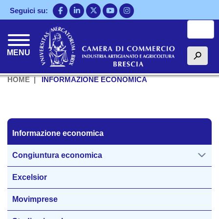
Salta
Seguici su:
al
Cerca
contenuto
principale
MENU
h
HOME
INFORMAZIONE ECONOMICA
Informazione economica
Informazione economica
Congiuntura economica
Excelsior
Movimprese