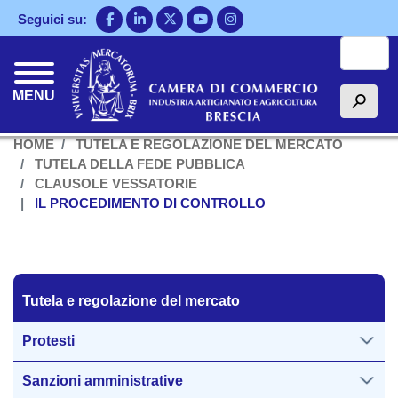
Salta
Seguici su:
al
Cerca
contenuto
principale
MENU
h
HOME
TUTELA E REGOLAZIONE DEL MERCATO
TUTELA DELLA FEDE PUBBLICA
CLAUSOLE VESSATORIE
IL PROCEDIMENTO DI CONTROLLO
Tutela regolazione del mercato
Tutela e regolazione del mercato
Protesti
Sanzioni amministrative