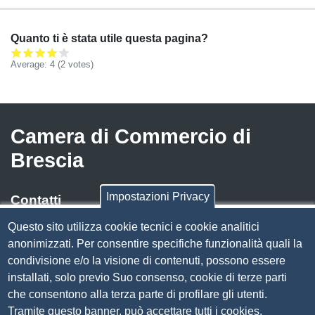
Quanto ti è stata utile questa pagina?
Average:
4
(
2
votes)
Camera di Commercio di
Brescia
Impostazioni Privacy
Contatti
Questo sito utilizza cookie tecnici e cookie analitici
Via Luigi Einaudi, 23, 25121 Brescia BS
anonimizzati. Per consentire specifiche funzionalità quali la
Tel. 030 37251
condivisione e/o la visione di contenuti, possono essere
PEC
camera.brescia@bs.legalmail.camcom.it
installati, solo previo Suo consenso, cookie di terze parti
P.IVA 00859790172
che consentono alla terza parte di profilare gli utenti.
C.F. 80013870177
Tramite questo banner, può accettare tutti i cookies,