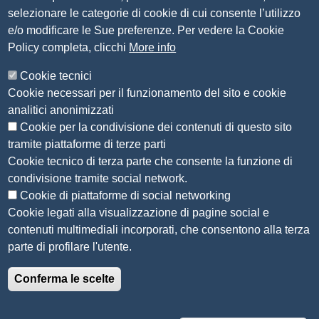
Contatti
selezionare le categorie di cookie di cui consente l’utilizzo
e/o modificare le Sue preferenze. Per vedere la Cookie
Amministrazione Trasparente
Policy completa, clicchi
More info
Organizzazione
Cookie tecnici
Bandi di concorso
Cookie necessari per il funzionamento del sito e cookie
Bandi di gara e contratti
analitici anonimizzati
Provvedimenti
Cookie per la condivisione dei contenuti di questo sito
Attività e procedimenti
tramite piattaforme di terze parti
Cookie tecnico di terza parte che consente la funzione di
Seguici su
condivisione tramite social network.
Cookie di piattaforme di social networking
Cookie legati alla visualizzazione di pagine social e
contenuti multimediali incorporati, che consentono alla terza
Sito web
parte di profilare l'utente.
Accesso riservato
Conferma le scelte
Mappa del sito