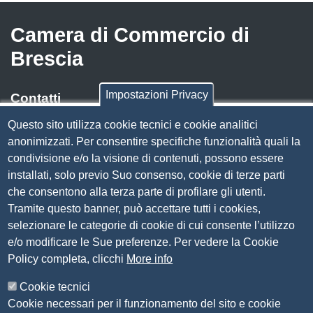
Camera di Commercio di
Brescia
Impostazioni Privacy
Contatti
Questo sito utilizza cookie tecnici e cookie analitici
Via Luigi Einaudi, 23, 25121 Brescia BS
anonimizzati. Per consentire specifiche funzionalità quali la
Tel. 030 37251
condivisione e/o la visione di contenuti, possono essere
PEC
camera.brescia@bs.legalmail.camcom.it
installati, solo previo Suo consenso, cookie di terze parti
P.IVA 00859790172
che consentono alla terza parte di profilare gli utenti.
C.F. 80013870177
Tramite questo banner, può accettare tutti i cookies,
Contatti
selezionare le categorie di cookie di cui consente l’utilizzo
e/o modificare le Sue preferenze. Per vedere la Cookie
Amministrazione Trasparente
Policy completa, clicchi
More info
Organizzazione
Cookie tecnici
Bandi di concorso
Cookie necessari per il funzionamento del sito e cookie