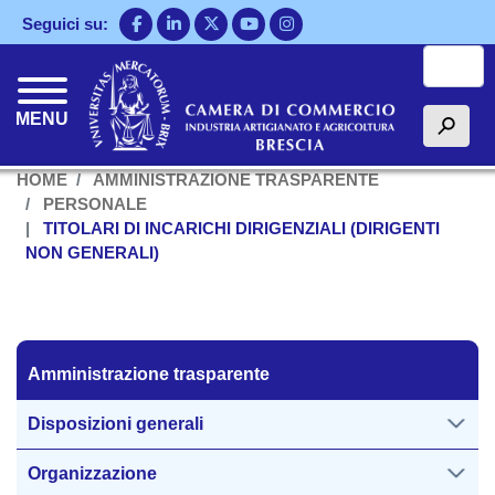
Salta
Seguici su:
al
Cerca
contenuto
principale
MENU
h
HOME
AMMINISTRAZIONE TRASPARENTE
PERSONALE
TITOLARI DI INCARICHI DIRIGENZIALI (DIRIGENTI
NON GENERALI)
Amministrazione trasparente
Amministrazione trasparente
Disposizioni generali
Organizzazione