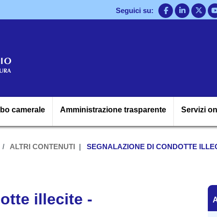
Salta
Seguici su:
al
contenuto
principale
Navigazione princ
lbo camerale
Amministrazione trasparente
Servizi on
ALTRI CONTENUTI
SEGNALAZIONE DI CONDOTTE ILLEC
A
te illecite -
A