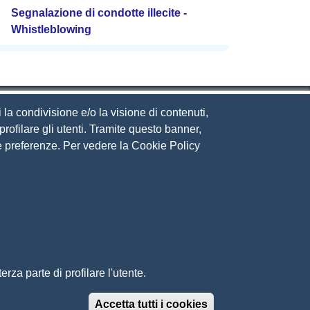
Segnalazione di condotte illecite -
Whistleblowing
 la condivisione e/o la visione di contenuti,
rofilare gli utenti. Tramite questo banner,
Sue preferenze. Per vedere la Cookie Policy
eguici su
ito web
cesso riservato
ppa del sito
rza parte di profilare l'utente.
Accetta tutti i cookies
Revoca il conse