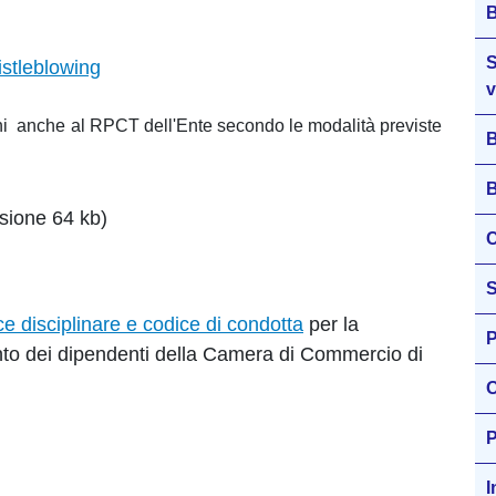
B
S
istleblowing
v
ni anche al RPCT dell'Ente secondo le modalità previste
B
B
sione 64 kb)
C
S
e disciplinare e codice di condotta
per la
P
to dei dipendenti della Camera di Commercio di
O
P
I