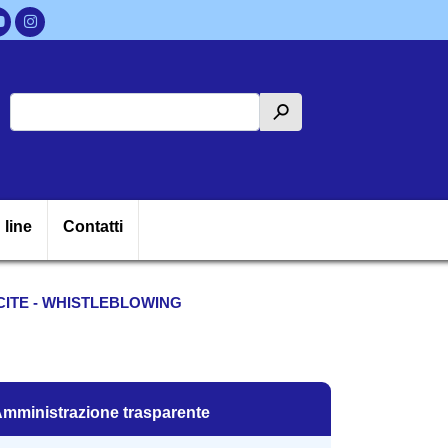
Cerca
h
ipale
 line
Contatti
ITE - WHISTLEBLOWING
mministrazione trasparente
mministrazione trasparente