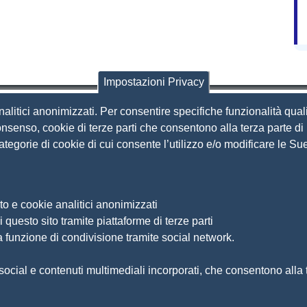
Impostazioni Privacy
nalitici anonimizzati. Per consentire specifiche funzionalità quali
i Brescia
nsenso, cookie di terze parti che consentono alla terza parte di p
 categorie di cookie di cui consente l’utilizzo e/o modificare le 
Amministrazione Trasparente
S
Organizzazione
Bandi di concorso
to e cookie analitici anonimizzati
Bandi di gara e contratti
S
 questo sito tramite piattaforme di terze parti
Provvedimenti
a funzione di condivisione tramite social network.
Ac
Attività e procedimenti
Ma
ocial e contenuti multimediali incorporati, che consentono alla te