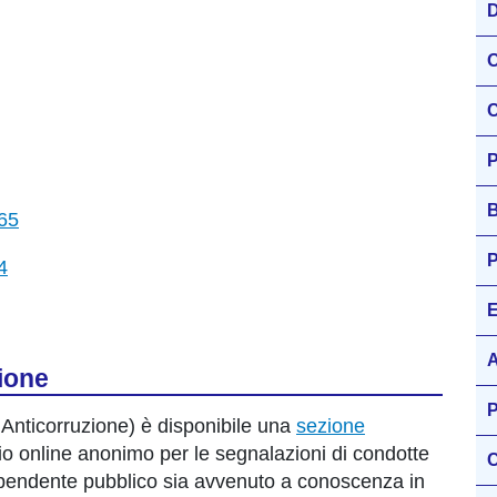
D
O
C
P
B
165
P
4
E
A
ione
P
 Anticorruzione) è disponibile una
sezione
io online anonimo per le segnalazioni di condotte
C
l dipendente pubblico sia avvenuto a conoscenza in