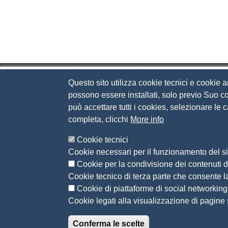
Questo sito utilizza cookie tecnici e cookie a
Camera di Commercio d
possono essere installati, solo previo Suo co
può accettare tutti i cookies, selezionare le
Contatti
completa, clicchi
More info
Via Luigi Einaudi, 23, 25121 Brescia BS
Cookie tecnici
Tel. 030 37251
Cookie necessari per il funzionamento del si
PEC
camera.brescia@bs.legalmail.camcom.it
Cookie per la condivisione dei contenuti di
P.IVA 00859790172
Cookie tecnico di terza parte che consente l
C.F. 80013870177
Cookie di piattaforme di social networking
Contatti
Cookie legati alla visualizzazione di pagine s
Conferma le scelte