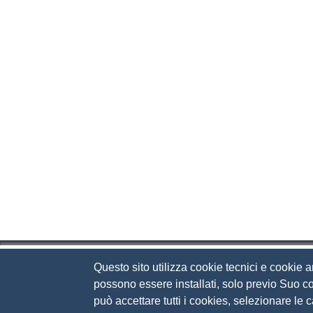
Questo sito utilizza cookie tecnici e cookie a
Camera di Commercio d
possono essere installati, solo previo Suo co
può accettare tutti i cookies, selezionare le
Contatti