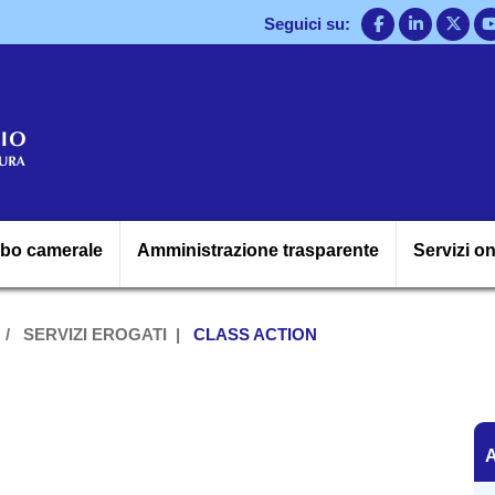
Salta
Seguici su:
al
contenuto
principale
Navigazione princ
lbo camerale
Amministrazione trasparente
Servizi on
SERVIZI EROGATI
CLASS ACTION
A
A