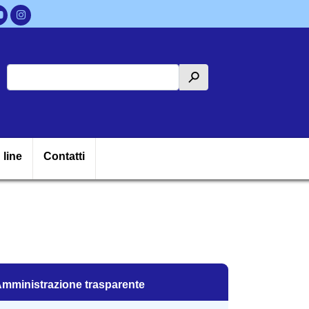
Cerca
h
ipale
 line
Contatti
mministrazione trasparente
mministrazione trasparente