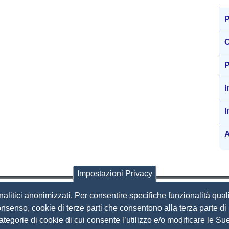
P
O
P
I
I
A
Impostazioni Privacy
nalitici anonimizzati. Per consentire specifiche funzionalità quali
i Brescia
nsenso, cookie di terze parti che consentono alla terza parte di p
 categorie di cookie di cui consente l’utilizzo e/o modificare le 
Amministrazione Trasparente
S