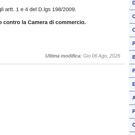
D
li artt. 1 e 4 del D.lgs 198/2009.
O
io contro la Camera di commercio.
C
P
Ultima modifica
Gio 06 Ago, 2026
B
P
E
A
P
C