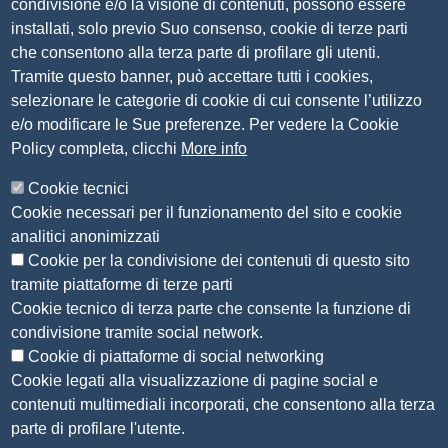
condivisione e/o la visione di contenuti, possono essere
PEC
camera.brescia@bs.legalmail.camcom.it
installati, solo previo Suo consenso, cookie di terze parti
P.IVA 00859790172
che consentono alla terza parte di profilare gli utenti.
C.F. 80013870177
Tramite questo banner, può accettare tutti i cookies,
Contatti
selezionare le categorie di cookie di cui consente l’utilizzo
e/o modificare le Sue preferenze. Per vedere la Cookie
Amministrazione Trasparente
Policy completa, clicchi
More info
Organizzazione
Cookie tecnici
Bandi di concorso
Cookie necessari per il funzionamento del sito e cookie
Bandi di gara e contratti
analitici anonimizzati
Provvedimenti
Cookie per la condivisione dei contenuti di questo sito
Attività e procedimenti
tramite piattaforme di terze parti
Cookie tecnico di terza parte che consente la funzione di
Seguici su
condivisione tramite social network.
Cookie di piattaforme di social networking
Cookie legati alla visualizzazione di pagine social e
contenuti multimediali incorporati, che consentono alla terza
Sito web
parte di profilare l'utente.