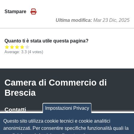
Stampare
Ultima modifica
Mar 23 Dic, 2025
Quanto ti è stata utile questa pagina?
Average:
3.3
(
4
votes)
Camera di Commercio di
Brescia
Impostazioni Privacy
Contatti
Questo sito utilizza cookie tecnici e cookie analitici
Via Luigi Einaudi, 23, 25121 Brescia BS
anonimizzati. Per consentire specifiche funzionalità quali la
Tel. 030 37251