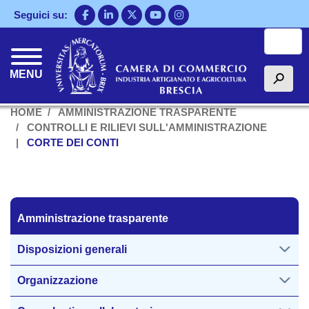
Salta
Seguici su:
al
Cerca
contenuto
principale
MENU
h
HOME
AMMINISTRAZIONE TRASPARENTE
CONTROLLI E RILIEVI SULL'AMMINISTRAZIONE
CORTE DEI CONTI
Amministrazione trasparente
Amministrazione trasparente
Disposizioni generali
Organizzazione