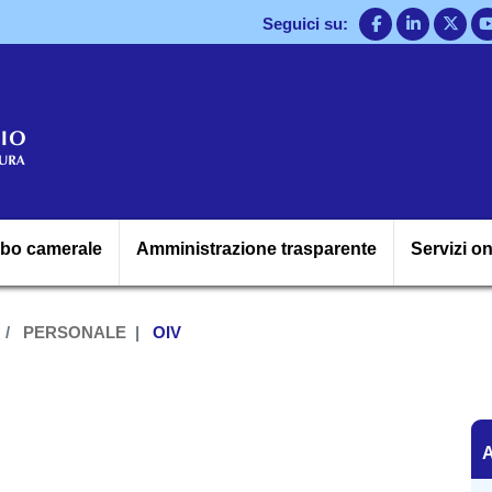
Salta
Seguici su:
al
contenuto
principale
Navigazione princ
lbo camerale
Amministrazione trasparente
Servizi on
PERSONALE
OIV
A
A