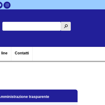
Cerca
h
ipale
 line
Contatti
mministrazione trasparente
mministrazione trasparente