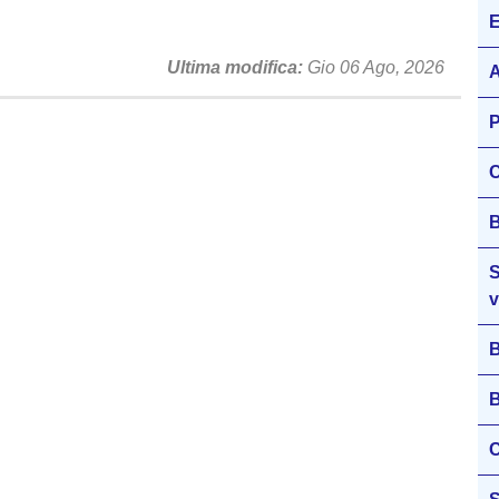
E
Ultima modifica
Gio 06 Ago, 2026
A
P
C
B
S
v
B
B
C