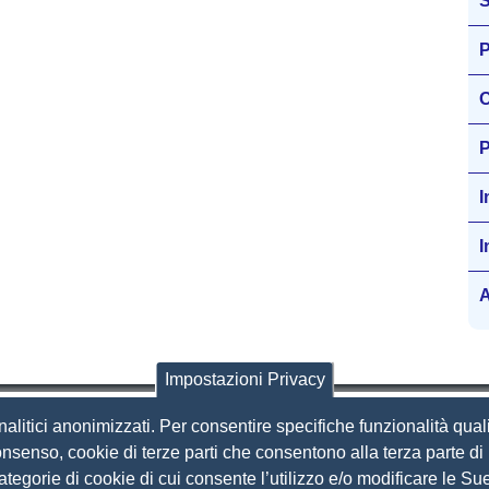
S
P
O
P
I
I
A
Impostazioni Privacy
nalitici anonimizzati. Per consentire specifiche funzionalità quali
i Brescia
nsenso, cookie di terze parti che consentono alla terza parte di p
 categorie di cookie di cui consente l’utilizzo e/o modificare le 