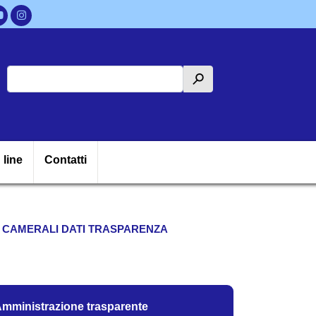
Cerca
h
ipale
 line
Contatti
 CAMERALI DATI TRASPARENZA
mministrazione trasparente
mministrazione trasparente