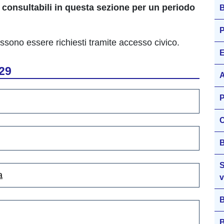
o
consultabili in questa sezione per un periodo
B
P
ossono essere richiesti tramite accesso civico.
E
29
A
P
C
B
S
a
v
B
B