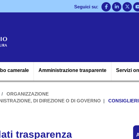
Salta
Seguici su:
al
contenuto
principale
Navigazione princ
lbo camerale
Amministrazione trasparente
Servizi on
ORGANIZZAZIONE
MINISTRAZIONE, DI DIREZIONE O DI GOVERNO
CONSIGLIERI
A
dati trasparenza
A