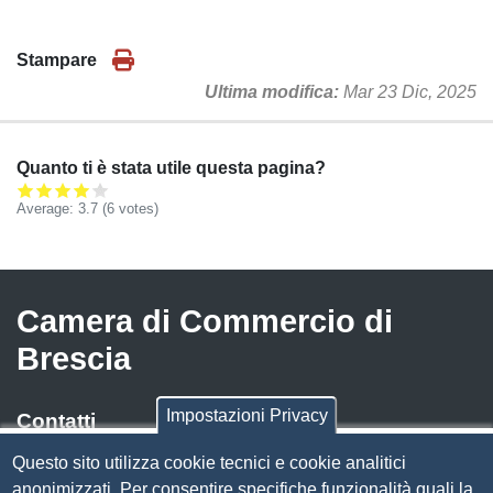
Stampare
Ultima modifica
Mar 23 Dic, 2025
Quanto ti è stata utile questa pagina?
Average:
3.7
(
6
votes)
Camera di Commercio di
Brescia
Impostazioni Privacy
Contatti
Questo sito utilizza cookie tecnici e cookie analitici
Via Luigi Einaudi, 23, 25121 Brescia BS
anonimizzati. Per consentire specifiche funzionalità quali la