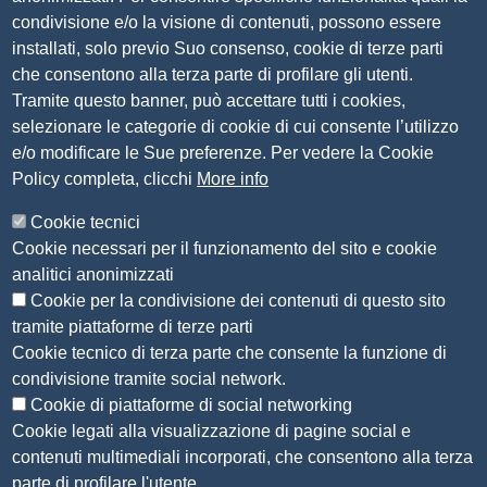
Tel. 030 37251
condivisione e/o la visione di contenuti, possono essere
PEC
camera.brescia@bs.legalmail.camcom.it
installati, solo previo Suo consenso, cookie di terze parti
P.IVA 00859790172
che consentono alla terza parte di profilare gli utenti.
C.F. 80013870177
Tramite questo banner, può accettare tutti i cookies,
Contatti
selezionare le categorie di cookie di cui consente l’utilizzo
e/o modificare le Sue preferenze. Per vedere la Cookie
Amministrazione Trasparente
Policy completa, clicchi
More info
Organizzazione
Cookie tecnici
Bandi di concorso
Cookie necessari per il funzionamento del sito e cookie
Bandi di gara e contratti
analitici anonimizzati
Provvedimenti
Cookie per la condivisione dei contenuti di questo sito
Attività e procedimenti
tramite piattaforme di terze parti
Cookie tecnico di terza parte che consente la funzione di
Seguici su
condivisione tramite social network.
Cookie di piattaforme di social networking
Cookie legati alla visualizzazione di pagine social e
contenuti multimediali incorporati, che consentono alla terza
Sito web
parte di profilare l'utente.