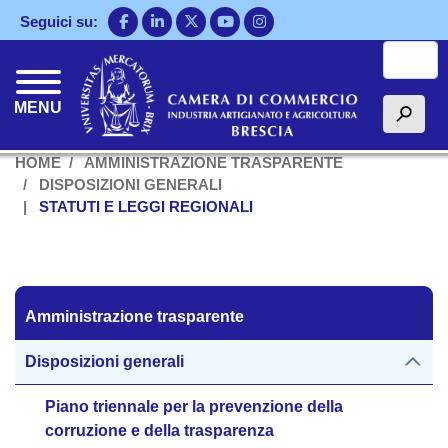
Salta
Seguici su:
al
Cerca
contenuto
principale
MENU
h
HOME
AMMINISTRAZIONE TRASPARENTE
DISPOSIZIONI GENERALI
STATUTI E LEGGI REGIONALI
Amministrazione trasparente
Amministrazione trasparente
Disposizioni generali
Piano triennale per la prevenzione della
corruzione e della trasparenza