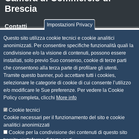
Brescia
Impostazioni Privacy
Contatti
Questo sito utilizza cookie tecnici e cookie analitici
Via Luigi Einaudi, 23, 25121 Brescia BS
anonimizzati. Per consentire specifiche funzionalità quali la
Tel. 030 37251
condivisione e/o la visione di contenuti, possono essere
PEC
camera.brescia@bs.legalmail.camcom.it
installati, solo previo Suo consenso, cookie di terze parti
P.IVA 00859790172
che consentono alla terza parte di profilare gli utenti.
C.F. 80013870177
Tramite questo banner, può accettare tutti i cookies,
Contatti
selezionare le categorie di cookie di cui consente l’utilizzo
e/o modificare le Sue preferenze. Per vedere la Cookie
Amministrazione Trasparente
Policy completa, clicchi
More info
Organizzazione
Cookie tecnici
Bandi di concorso
Cookie necessari per il funzionamento del sito e cookie
Bandi di gara e contratti
analitici anonimizzati
Provvedimenti
Cookie per la condivisione dei contenuti di questo sito