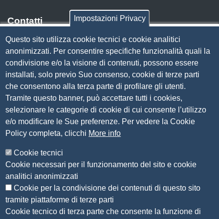
Impostazioni Privacy
Contatti
Questo sito utilizza cookie tecnici e cookie analitici
Via Luigi Einaudi, 23, 25121 Brescia BS
anonimizzati. Per consentire specifiche funzionalità quali la
Tel. 030 37251
condivisione e/o la visione di contenuti, possono essere
PEC
camera.brescia@bs.legalmail.camcom.it
installati, solo previo Suo consenso, cookie di terze parti
P.IVA 00859790172
che consentono alla terza parte di profilare gli utenti.
C.F. 80013870177
Tramite questo banner, può accettare tutti i cookies,
Contatti
selezionare le categorie di cookie di cui consente l’utilizzo
e/o modificare le Sue preferenze. Per vedere la Cookie
Amministrazione Trasparente
Policy completa, clicchi
More info
Organizzazione
Cookie tecnici
Bandi di concorso
Cookie necessari per il funzionamento del sito e cookie
Bandi di gara e contratti
analitici anonimizzati
Provvedimenti
Cookie per la condivisione dei contenuti di questo sito
Attività e procedimenti
tramite piattaforme di terze parti
Cookie tecnico di terza parte che consente la funzione di