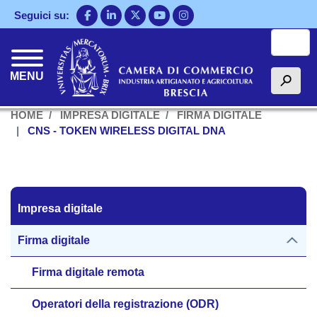
Salta
Seguici su:
al
Cerca
contenuto
principale
MENU
h
HOME
IMPRESA DIGITALE
FIRMA DIGITALE
CNS - TOKEN WIRELESS DIGITAL DNA
Impresa digitale
Impresa digitale
Firma digitale
Firma digitale remota
Operatori della registrazione (ODR)