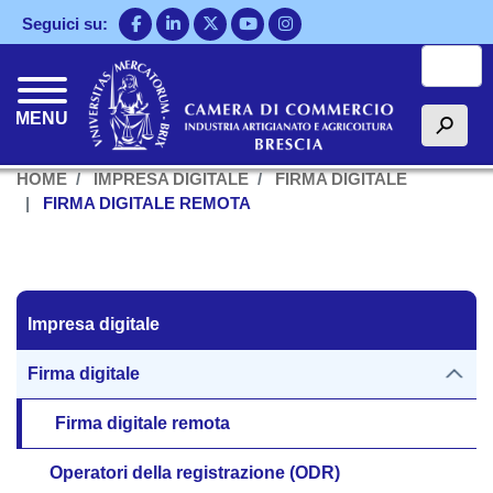
Salta
Seguici su:
al
Cerca
contenuto
principale
MENU
h
HOME
IMPRESA DIGITALE
FIRMA DIGITALE
FIRMA DIGITALE REMOTA
Impresa digitale
Impresa digitale
Firma digitale
Firma digitale remota
Operatori della registrazione (ODR)