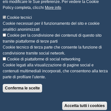
e/o modificare le Sue preferenze. Per vedere la Cookie
Amministrazione Trasparente
Policy completa, clicchi
More info
Organizzazione
Cookie tecnici
Bandi di concorso
Cookie necessari per il funzionamento del sito e cookie
Bandi di gara e contratti
analitici anonimizzati
Provvedimenti
Cookie per la condivisione dei contenuti di questo sito
Attività e procedimenti
tramite piattaforme di terze parti
Cookie tecnico di terza parte che consente la funzione di
Seguici su
condivisione tramite social network.
Cookie di piattaforme di social networking
Cookie legati alla visualizzazione di pagine social e
contenuti multimediali incorporati, che consentono alla terza
Sito web
parte di profilare l'utente.
Accesso riservato
Conferma le scelte
Mappa del sito
Menù privacy
Informativa privacy
Note legali
Accetta tutti i cookies
Accessibilità e usabilità