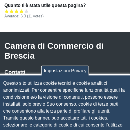
Quanto ti è stata utile questa pagina?
Average:
3.3
(
11
votes)
Camera di Commercio di
Brescia
Impostazioni Privacy
Contatti
Questo sito utilizza cookie tecnici e cookie analitici
Via Luigi Einaudi, 23, 25121 Brescia BS
anonimizzati. Per consentire specifiche funzionalità quali la
Tel. 030 37251
condivisione e/o la visione di contenuti, possono essere
PEC
camera.brescia@bs.legalmail.camcom.it
installati, solo previo Suo consenso, cookie di terze parti
P.IVA 00859790172
che consentono alla terza parte di profilare gli utenti.
C.F. 80013870177
Tramite questo banner, può accettare tutti i cookies,
Contatti
selezionare le categorie di cookie di cui consente l’utilizzo