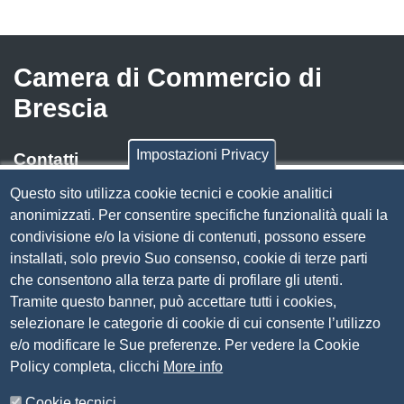
Camera di Commercio di
Brescia
Impostazioni Privacy
Contatti
Questo sito utilizza cookie tecnici e cookie analitici
Via Luigi Einaudi, 23, 25121 Brescia BS
anonimizzati. Per consentire specifiche funzionalità quali la
Tel. 030 37251
condivisione e/o la visione di contenuti, possono essere
PEC
camera.brescia@bs.legalmail.camcom.it
installati, solo previo Suo consenso, cookie di terze parti
P.IVA 00859790172
che consentono alla terza parte di profilare gli utenti.
C.F. 80013870177
Tramite questo banner, può accettare tutti i cookies,
Contatti
selezionare le categorie di cookie di cui consente l’utilizzo
e/o modificare le Sue preferenze. Per vedere la Cookie
Amministrazione Trasparente
Policy completa, clicchi
More info
Organizzazione
Cookie tecnici