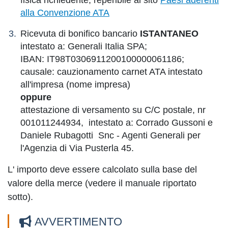
fisica richiedente, reperibile al sito
Paesi aderenti
alla Convenzione ATA
Ricevuta di bonifico bancario
ISTANTANEO
intestato a: Generali Italia SPA;
IBAN: IT98T0306911200100000061186;
causale: cauzionamento carnet ATA intestato
all'impresa (nome impresa)
oppure
attestazione di versamento su C/C postale, nr
001011244934, intestato a: Corrado Gussoni e
Daniele Rubagotti Snc - Agenti Generali per
l'Agenzia di Via Pusterla 45.
L' importo deve essere calcolato sulla base del
valore della merce (vedere il manuale riportato
sotto).
AVVERTIMENTO