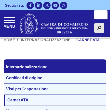
Salta
Seguici su:
al
Cerca
contenuto
principale
MENU
h
HOME
INTERNAZIONALIZZAZIONE
CARNET ATA
Internazionalizzazione
Internazionalizzazione
Certificati di origine
Visti per l'esportazione
Carnet ATA