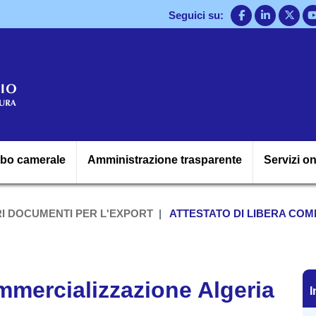
Salta
Seguici su:
al
contenuto
principale
Navigazione princ
lbo camerale
Amministrazione trasparente
Servizi on
RI DOCUMENTI PER L'EXPORT
ATTESTATO DI LIBERA COM
I
ommercializzazione Algeria
I