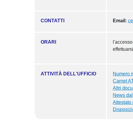
CONTATTI
Email:
ce
ORARI
l'accesso
effettuars
ATTIVITÀ DELL'UFFICIO
Numero m
Carnet A
Altri docu
News dall
Attestato
Disposizi