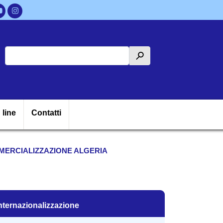
Cerca
h
ipale
 line
Contatti
MERCIALIZZAZIONE ALGERIA
nternazionalizzazione
nternazionalizzazione