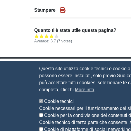
Stampare
Quanto ti è stata utile questa pagina?
Average:
3.7
(
7
votes)
Questo sito utilizza cookie tecnici e cookie a
Camera di Commercio d
possono essere installati, solo previo Suo co
può accettare tutti i cookies, selezionare le
Contatti
completa, clicchi
More info
Via Luigi Einaudi, 23, 25121 Brescia BS
Cookie tecnici
Tel. 030 37251
Cookie necessari per il funzionamento del si
PEC
camera.brescia@bs.legalmail.camcom.it
Cookie per la condivisione dei contenuti di
P.IVA 00859790172
Cookie tecnico di terza parte che consente l
C.F. 80013870177
Cookie di piattaforme di social networking