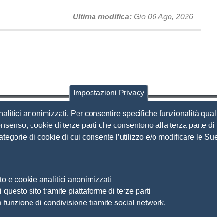
Ultima modifica
Gio 06 Ago, 2026
Impostazioni Privacy
nalitici anonimizzati. Per consentire specifiche funzionalità quali
i Brescia
nsenso, cookie di terze parti che consentono alla terza parte di p
 categorie di cookie di cui consente l’utilizzo e/o modificare le 
Amministrazione Trasparente
S
Organizzazione
Bandi di concorso
to e cookie analitici anonimizzati
Bandi di gara e contratti
S
 questo sito tramite piattaforme di terze parti
Provvedimenti
a funzione di condivisione tramite social network.
Ac
Attività e procedimenti