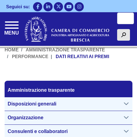
Salta
Seguici su:
al
Cerca
contenuto
principale
MENU
h
HOME
AMMINISTRAZIONE TRASPARENTE
PERFORMANCE
DATI RELATIVI AI PREMI
Amministrazione trasparente
Amministrazione trasparente
Disposizioni generali
Organizzazione
Consulenti e collaboratori