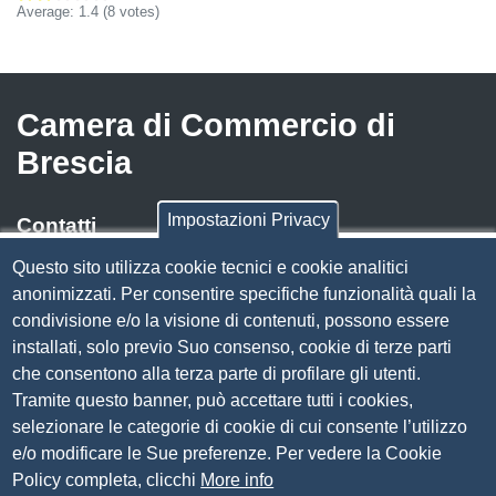
Average:
1.4
(
8
votes)
Camera di Commercio di
Brescia
Impostazioni Privacy
Contatti
Questo sito utilizza cookie tecnici e cookie analitici
Via Luigi Einaudi, 23, 25121 Brescia BS
anonimizzati. Per consentire specifiche funzionalità quali la
Tel. 030 37251
condivisione e/o la visione di contenuti, possono essere
PEC
camera.brescia@bs.legalmail.camcom.it
installati, solo previo Suo consenso, cookie di terze parti
P.IVA 00859790172
che consentono alla terza parte di profilare gli utenti.
C.F. 80013870177
Tramite questo banner, può accettare tutti i cookies,
Contatti
selezionare le categorie di cookie di cui consente l’utilizzo
e/o modificare le Sue preferenze. Per vedere la Cookie
Amministrazione Trasparente
Policy completa, clicchi
More info