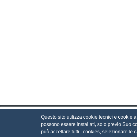
Questo sito utilizza cookie tecnici e cookie a
Camera di Commercio d
possono essere installati, solo previo Suo co
può accettare tutti i cookies, selezionare le
Contatti