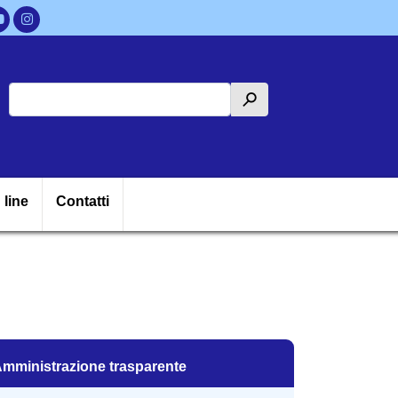
Cerca
h
ipale
 line
Contatti
mministrazione trasparente
mministrazione trasparente