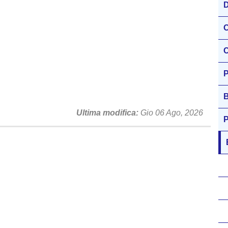
D
O
C
P
B
Ultima modifica
Gio 06 Ago, 2026
P