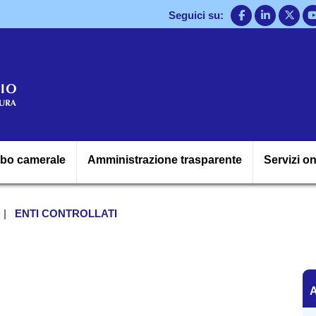
Salta
Seguici su:
al
contenuto
principale
Navigazione princ
lbo camerale
Amministrazione trasparente
Servizi on
ENTI CONTROLLATI
A
A