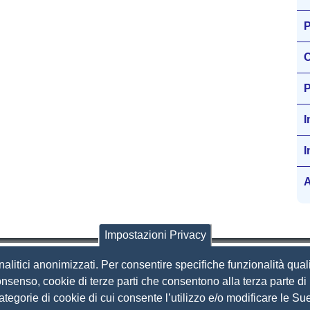
P
O
P
I
I
A
Impostazioni Privacy
nalitici anonimizzati. Per consentire specifiche funzionalità quali
i Brescia
nsenso, cookie di terze parti che consentono alla terza parte di p
 categorie di cookie di cui consente l’utilizzo e/o modificare le 
Amministrazione Trasparente
S