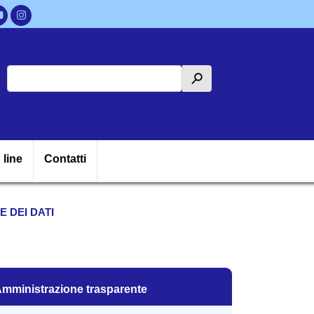
Cerca
h
ipale
 line
Contatti
 DEI DATI
mministrazione trasparente
mministrazione trasparente