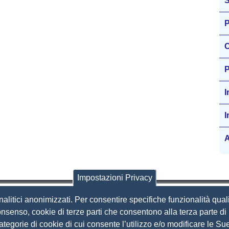
S
P
O
P
I
I
A
Impostazioni Privacy
nalitici anonimizzati. Per consentire specifiche funzionalità quali
i Brescia
nsenso, cookie di terze parti che consentono alla terza parte di p
 categorie di cookie di cui consente l’utilizzo e/o modificare le 