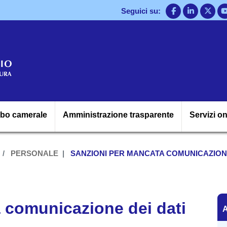
Salta
Seguici su:
al
contenuto
principale
Navigazione princ
lbo camerale
Amministrazione trasparente
Servizi on
PERSONALE
SANZIONI PER MANCATA COMUNICAZIONE
A
 comunicazione dei dati
A