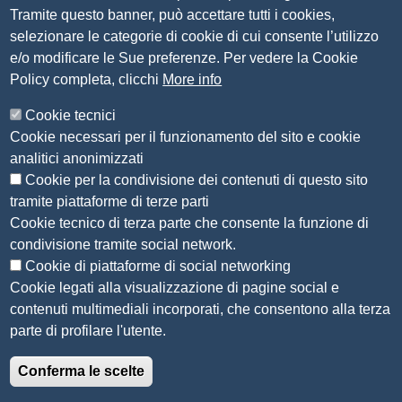
Tramite questo banner, può accettare tutti i cookies,
Contatti
selezionare le categorie di cookie di cui consente l’utilizzo
e/o modificare le Sue preferenze. Per vedere la Cookie
Amministrazione Trasparente
Policy completa, clicchi
More info
Organizzazione
Cookie tecnici
Bandi di concorso
Cookie necessari per il funzionamento del sito e cookie
Bandi di gara e contratti
analitici anonimizzati
Provvedimenti
Cookie per la condivisione dei contenuti di questo sito
Attività e procedimenti
tramite piattaforme di terze parti
Cookie tecnico di terza parte che consente la funzione di
Seguici su
condivisione tramite social network.
Cookie di piattaforme di social networking
Cookie legati alla visualizzazione di pagine social e
contenuti multimediali incorporati, che consentono alla terza
Sito web
parte di profilare l'utente.
Accesso riservato
Conferma le scelte
Mappa del sito