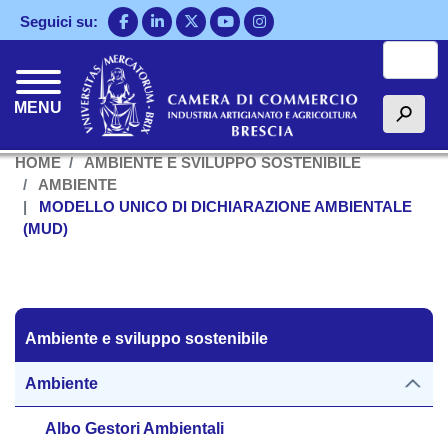
Salta
Seguici su:
al
Cerca
contenuto
principale
MENU
h
HOME
AMBIENTE E SVILUPPO SOSTENIBILE
AMBIENTE
MODELLO UNICO DI DICHIARAZIONE AMBIENTALE
(MUD)
Ambiente e sviluppo sostenibile
Ambiente e sviluppo sostenibile
Ambiente
Albo Gestori Ambientali