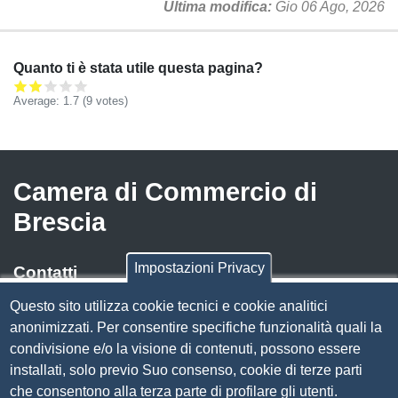
Ultima modifica
Gio 06 Ago, 2026
Quanto ti è stata utile questa pagina?
Average:
1.7
(
9
votes)
Camera di Commercio di
Brescia
Impostazioni Privacy
Contatti
Questo sito utilizza cookie tecnici e cookie analitici
Via Luigi Einaudi, 23, 25121 Brescia BS
anonimizzati. Per consentire specifiche funzionalità quali la
Tel. 030 37251
condivisione e/o la visione di contenuti, possono essere
PEC
camera.brescia@bs.legalmail.camcom.it
installati, solo previo Suo consenso, cookie di terze parti
P.IVA 00859790172
che consentono alla terza parte di profilare gli utenti.
C.F. 80013870177