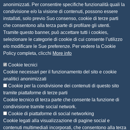
anonimizzati. Per consentire specifiche funzionalità quali la
Tel. 030 37251
condivisione e/o la visione di contenuti, possono essere
PEC
camera.brescia@bs.legalmail.camcom.it
installati, solo previo Suo consenso, cookie di terze parti
P.IVA 00859790172
che consentono alla terza parte di profilare gli utenti.
C.F. 80013870177
Tramite questo banner, può accettare tutti i cookies,
Contatti
selezionare le categorie di cookie di cui consente l’utilizzo
e/o modificare le Sue preferenze. Per vedere la Cookie
Amministrazione Trasparente
Policy completa, clicchi
More info
Organizzazione
Cookie tecnici
Bandi di concorso
Cookie necessari per il funzionamento del sito e cookie
Bandi di gara e contratti
analitici anonimizzati
Provvedimenti
Cookie per la condivisione dei contenuti di questo sito
Attività e procedimenti
tramite piattaforme di terze parti
Cookie tecnico di terza parte che consente la funzione di
Seguici su
condivisione tramite social network.
Cookie di piattaforme di social networking
Cookie legati alla visualizzazione di pagine social e
contenuti multimediali incorporati, che consentono alla terza