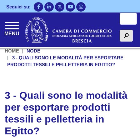
Salta
Seguici su:
al
Cerca
contenuto
principale
MENU
h
HOME
NODE
3 - QUALI SONO LE MODALITÀ PER ESPORTARE
PRODOTTI TESSILI E PELLETTERIA IN EGITTO?
3 - Quali sono le modalità
per esportare prodotti
tessili e pelletteria in
Egitto?