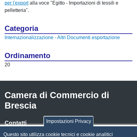
per l'export
alla voce "Egitto - Importazioni di tessili e
pelletteria".
Categoria
Internazionalizzazione - Altri Documenti esportazione
Ordinamento
20
Camera di Commercio di
Brescia
Impostazioni Privacy
Contatti
Questo sito utilizza cookie tecnici e cookie analitici
Via Luigi Einaudi, 23, 25121 Brescia BS