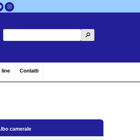
Cerca
h
ipale
 line
Contatti
lbo camerale
lbo camerale