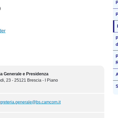
P
)
P
der
P
d
P
R
ia Generale e Presidenza
A
di, 23 - 25121 Brescia - I Piano
S
greteria.generale@bs.camcom.it