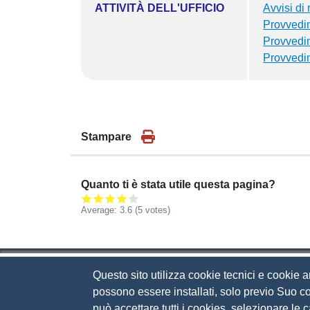
ATTIVITÀ DELL'UFFICIO
Avvisi di r
Provvedim
Provvedim
Provvedim
Stampare
Quanto ti è stata utile questa pagina?
Average:
3.6
(
5
votes)
Questo sito utilizza cookie tecnici e cookie a
Camera di Commercio d
possono essere installati, solo previo Suo co
può accettare tutti i cookies, selezionare le