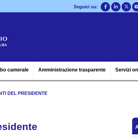
Salta
Seguici su:
al
contenuto
principale
Navigazione princ
lbo camerale
Amministrazione trasparente
Servizi on
TI DEL PRESIDENTE
A
esidente
A