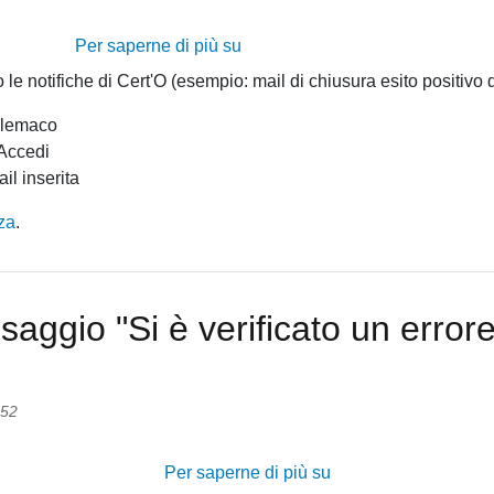
Per saperne di più su
1.9-
Come
o le notifiche di Cert'O (esempio: mail di chiusura esito positivo 
modificare
elemaco
l'indirizzo
 Accedi
mail
il inserita
per
le
za
.
notifiche
Cert'O?
saggio "Si è verificato un errore
:52
Per saperne di più su
2.2