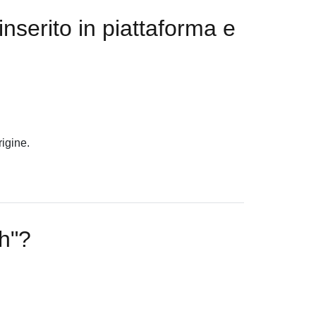
nserito in piattaforma e
rigine.
sh"?