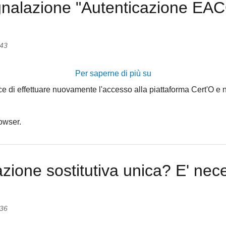
egnalazione "Autenticazione EAC
:43
Per saperne di più su
3.2
Cosa
di effettuare nuovamente l'accesso alla piattaforma Cert'O e n
significa
la
rowser.
segnalazione
"Autenticazione
EACO
obbligatoria
azione sostitutiva unica? E' nece
mancante"?
:36