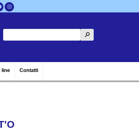
Cerca
h
ipale
 line
Contatti
T'O