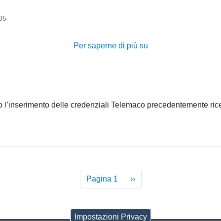
35
Per saperne di più su
1.6
-
E'
possibile
trasferire
sto l’inserimento delle credenziali Telemaco precedentemente ri
il
credito
dalla
sezione
Tariffe
alla
Paginazione
sezione
Pagina 1
Pagina
››
Diritti
successiva
dal
borsellino
Impostazioni Privacy