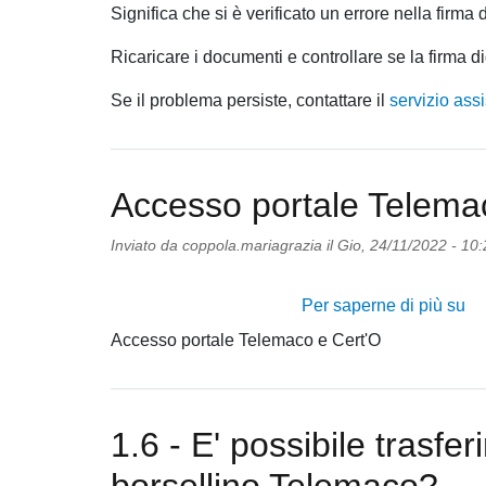
Significa che si è verificato un errore nella firm
Ricaricare i documenti e controllare se la firma di
Se il problema persiste, contattare il
servizio ass
Accesso portale Telema
Inviato da
coppola.mariagrazia
il
Gio, 24/11/2022 - 10:
Per saperne di più su
Ac
po
Accesso portale Telemaco e Cert'O
Te
e
Ce
1.6 - E' possibile trasferi