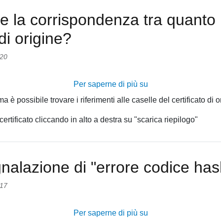
casella
e la corrispondenza tra quanto i
8
(campo
 di origine?
produttori)
con
:20
la
nuova
Per saperne di più su
3.3
piattaforma?
Dove
è possibile trovare i riferimenti alle caselle del certificato di o
posso
ertificato cliccando in alto a destra su "scarica riepilogo"
verificare
la
corrispondenza
tra
gnalazione di "errore codice ha
quanto
inserito
:17
in
piattaforma
Per saperne di più su
3.1
e