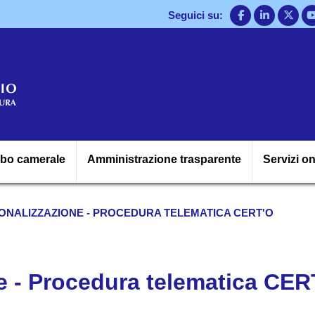
Salta
Seguici su:
al
contenuto
principale
Navigazione princ
lbo camerale
Amministrazione trasparente
Servizi on
ONALIZZAZIONE - PROCEDURA TELEMATICA CERT'O
ne - Procedura telematica CER