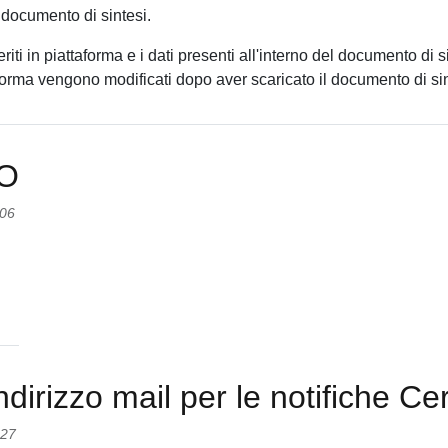
Cosa
le
 documento di sintesi.
significa
caselle
eriti in piattaforma e i dati presenti all'interno del documento di 
la
del
taforma vengono modificati dopo aver scaricato il documento di sin
segnalazione
certificato
di
di
"errore
origine?
codice
'O
hash"?
:06
dirizzo mail per le notifiche Ce
:27