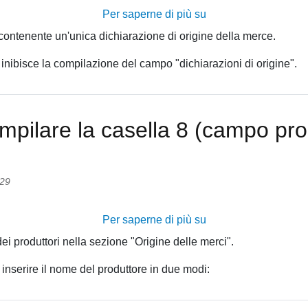
Per saperne di più su
3.5
Che
 contenente un'unica dichiarazione di origine della merce.
cos'è
 inibisce la compilazione del campo "dichiarazioni di origine".
la
dichiarazione
sostitutiva
unica?
mpilare la casella 8 (campo pro
E'
necessario
allegarla
con
:29
la
nuova
Per saperne di più su
3.4
piattaforma?
Come
ei produttori nella sezione "Origine delle merci".
è
 inserire il nome del produttore in due modi:
possibile
compilare
la