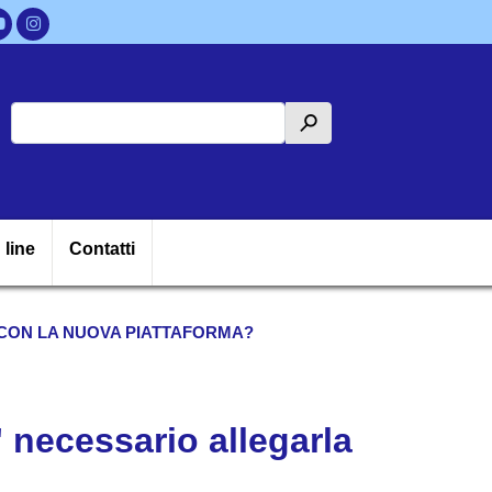
Cerca
h
ipale
 line
Contatti
A CON LA NUOVA PIATTAFORMA?
' necessario allegarla