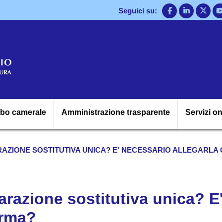
Salta
Seguici su:
al
contenuto
principale
Navigazione princ
lbo camerale
Amministrazione trasparente
Servizi on
ARAZIONE SOSTITUTIVA UNICA? E' NECESSARIO ALLEGARL
iarazione sostitutiva unica? E
orma?