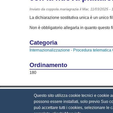
Inviato da
coppola.mariagrazia
il
Mar, 11/03/2025 - 
La dichiarazione sostitutiva unica è un unico f
Non è obbligatorio allegarla in quanto questo fi
Categoria
Internazionalizzazione - Procedura telematic
Ordinamento
180
Questo sito utilizza cookie tecnici e cookie a
Camera di Commercio d
possono essere installati, solo previo Suo co
può accettare tutti i cookies, selezionare le
Contatti