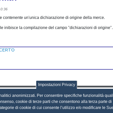
10:36
ile contenente un'unica dichiarazione di origine della merce.
le inibisce la compilazione del campo "dichiarazioni di origine".
a CERT'O
Impostazioni Privacy
nalitici anonimizzati. Per consentire specifiche funzionalità quali
i Brescia
nsenso, cookie di terze parti che consentono alla terza parte di p
 categorie di cookie di cui consente l’utilizzo e/o modificare le 
Amministrazione Trasparente
S