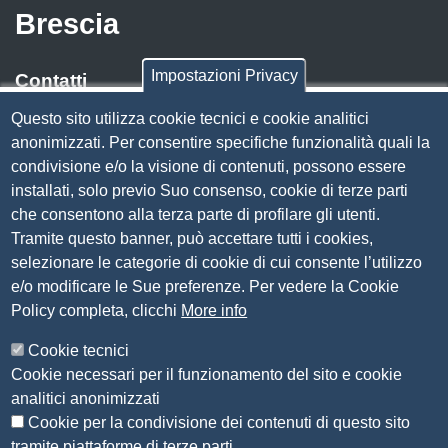
Brescia
Impostazioni Privacy
Contatti
Questo sito utilizza cookie tecnici e cookie analitici
Via Luigi Einaudi, 23, 25121 Brescia BS
anonimizzati. Per consentire specifiche funzionalità quali la
Tel. 030 37251
condivisione e/o la visione di contenuti, possono essere
PEC
camera.brescia@bs.legalmail.camcom.it
installati, solo previo Suo consenso, cookie di terze parti
P.IVA 00859790172
che consentono alla terza parte di profilare gli utenti.
C.F. 80013870177
Tramite questo banner, può accettare tutti i cookies,
Contatti
selezionare le categorie di cookie di cui consente l’utilizzo
e/o modificare le Sue preferenze. Per vedere la Cookie
Amministrazione Trasparente
Policy completa, clicchi
More info
Organizzazione
Cookie tecnici
Bandi di concorso
Cookie necessari per il funzionamento del sito e cookie
Bandi di gara e contratti
analitici anonimizzati
Provvedimenti
Cookie per la condivisione dei contenuti di questo sito
Attività e procedimenti
tramite piattaforme di terze parti