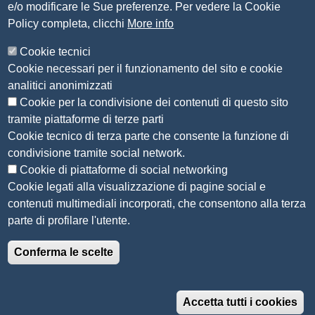
e/o modificare le Sue preferenze. Per vedere la Cookie
Amministrazione Trasparente
Policy completa, clicchi
More info
Organizzazione
Cookie tecnici
Bandi di concorso
Cookie necessari per il funzionamento del sito e cookie
Bandi di gara e contratti
analitici anonimizzati
Provvedimenti
Cookie per la condivisione dei contenuti di questo sito
Attività e procedimenti
tramite piattaforme di terze parti
Cookie tecnico di terza parte che consente la funzione di
Seguici su
condivisione tramite social network.
Cookie di piattaforme di social networking
Cookie legati alla visualizzazione di pagine social e
contenuti multimediali incorporati, che consentono alla terza
Sito web
parte di profilare l'utente.
Accesso riservato
Conferma le scelte
Mappa del sito
Menù privacy
Informativa privacy
Note legali
Accetta tutti i cookies