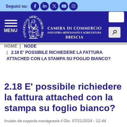
Salta
Seguici su:
al
Cerca
contenuto
principale
MENU
h
HOME
NODE
2.18 E' POSSIBILE RICHIEDERE LA FATTURA
ATTACHED CON LA STAMPA SU FOGLIO BIANCO?
2.18 E' possibile richiedere
la fattura attached con la
stampa su foglio bianco?
Inviato da
coppola.mariagrazia
il
Gio, 07/11/2024 - 12:44