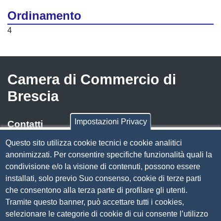
Ordinamento
4
Camera di Commercio di
Brescia
Impostazioni Privacy
Contatti
Questo sito utilizza cookie tecnici e cookie analitici
Via Luigi Einaudi, 23, 25121 Brescia BS
anonimizzati. Per consentire specifiche funzionalità quali la
Tel. 030 37251
condivisione e/o la visione di contenuti, possono essere
PEC
camera.brescia@bs.legalmail.camcom.it
installati, solo previo Suo consenso, cookie di terze parti
P.IVA 00859790172
che consentono alla terza parte di profilare gli utenti.
C.F. 80013870177
Tramite questo banner, può accettare tutti i cookies,
Contatti
selezionare le categorie di cookie di cui consente l’utilizzo