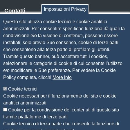
Impostazioni Privacy
Contatti
Questo sito utilizza cookie tecnici e cookie analitici
Via Luigi Einaudi, 23, 25121 Brescia BS
anonimizzati. Per consentire specifiche funzionalità quali la
Tel. 030 37251
condivisione e/o la visione di contenuti, possono essere
PEC
camera.brescia@bs.legalmail.camcom.it
installati, solo previo Suo consenso, cookie di terze parti
P.IVA 00859790172
che consentono alla terza parte di profilare gli utenti.
C.F. 80013870177
Tramite questo banner, può accettare tutti i cookies,
Contatti
selezionare le categorie di cookie di cui consente l’utilizzo
e/o modificare le Sue preferenze. Per vedere la Cookie
Amministrazione Trasparente
Policy completa, clicchi
More info
Organizzazione
Cookie tecnici
Bandi di concorso
Cookie necessari per il funzionamento del sito e cookie
Bandi di gara e contratti
analitici anonimizzati
Provvedimenti
Cookie per la condivisione dei contenuti di questo sito
Attività e procedimenti
tramite piattaforme di terze parti
Cookie tecnico di terza parte che consente la funzione di
Seguici su