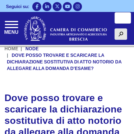
Salta
Seguici su:
al
Cerca
contenuto
principale
MENU
h
HOME
NODE
DOVE POSSO TROVARE E SCARICARE LA
DICHIARAZIONE SOSTITUTIVA DI ATTO NOTORIO DA
ALLEGARE ALLA DOMANDA D'ESAME?
Dove posso trovare e
scaricare la dichiarazione
sostitutiva di atto notorio
da allegare alla domanda