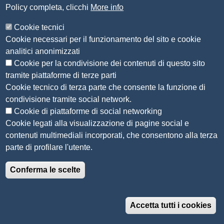
Amministrazione Trasparente
Policy completa, clicchi
More info
Organizzazione
Cookie tecnici
Bandi di concorso
Cookie necessari per il funzionamento del sito e cookie
Bandi di gara e contratti
analitici anonimizzati
Provvedimenti
Cookie per la condivisione dei contenuti di questo sito
Attività e procedimenti
tramite piattaforme di terze parti
Cookie tecnico di terza parte che consente la funzione di
Seguici su
condivisione tramite social network.
Cookie di piattaforme di social networking
Cookie legati alla visualizzazione di pagine social e
contenuti multimediali incorporati, che consentono alla terza
Sito web
parte di profilare l'utente.
Accesso riservato
Conferma le scelte
Mappa del sito
Menù privacy
Informativa privacy
Note legali
Accetta tutti i cookies
Accessibilità e usabilità