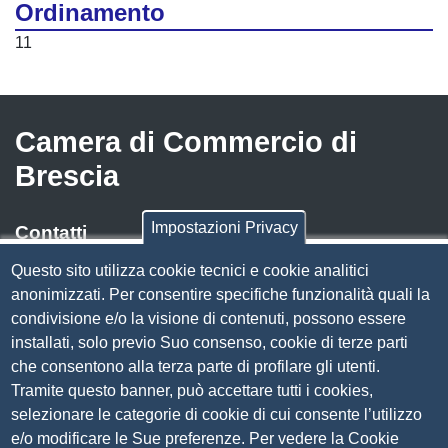
Ordinamento
11
Camera di Commercio di
Brescia
Impostazioni Privacy
Contatti
Questo sito utilizza cookie tecnici e cookie analitici
Via Luigi Einaudi, 23, 25121 Brescia BS
anonimizzati. Per consentire specifiche funzionalità quali la
Tel. 030 37251
condivisione e/o la visione di contenuti, possono essere
PEC
camera.brescia@bs.legalmail.camcom.it
installati, solo previo Suo consenso, cookie di terze parti
P.IVA 00859790172
che consentono alla terza parte di profilare gli utenti.
C.F. 80013870177
Tramite questo banner, può accettare tutti i cookies,
Contatti
selezionare le categorie di cookie di cui consente l’utilizzo
e/o modificare le Sue preferenze. Per vedere la Cookie