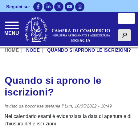
Salta
Seguici su:
al
Cerca
contenuto
principale
MENU
h
HOME
NODE
QUANDO SI APRONO LE ISCRIZIONI?
Quando si aprono le
iscrizioni?
Inviato da
bocchese.stefania
il
Lun, 16/05/2022 - 10:49
Nel calendario esami è evidenziata la data di apertura e di
chiusura delle iscrizioni.