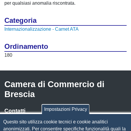
per qualsiasi anomalia riscontrata.
Categoria
Internazionalizzazione - Carnet ATA
Ordinamento
180
Camera di Commercio di
Brescia
Impostazioni Privacy
Contatti
Questo sito utilizza cookie tecnici e cookie analitici
Via Luigi Einaudi, 23, 25121 Brescia BS
anonimizzati. Per consentire specifiche funzionalità quali la
Tel. 030 37251