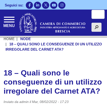
Salta
Seguici su:
al
Cerca
contenuto
principale
MENU
h
HOME
NODE
18 – QUALI SONO LE CONSEGUENZE DI UN UTILIZZO
IRREGOLARE DEL CARNET ATA?
18 – Quali sono le
conseguenze di un utilizzo
irregolare del Carnet ATA?
Inviato da
admin
il
Mar, 08/02/2022 - 17:23