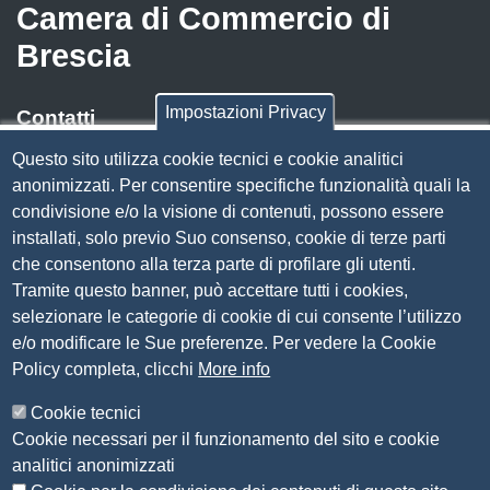
Camera di Commercio di
Brescia
Impostazioni Privacy
Contatti
Questo sito utilizza cookie tecnici e cookie analitici
Via Luigi Einaudi, 23, 25121 Brescia BS
anonimizzati. Per consentire specifiche funzionalità quali la
Tel. 030 37251
condivisione e/o la visione di contenuti, possono essere
PEC
camera.brescia@bs.legalmail.camcom.it
installati, solo previo Suo consenso, cookie di terze parti
P.IVA 00859790172
che consentono alla terza parte di profilare gli utenti.
C.F. 80013870177
Tramite questo banner, può accettare tutti i cookies,
Contatti
selezionare le categorie di cookie di cui consente l’utilizzo
e/o modificare le Sue preferenze. Per vedere la Cookie
Amministrazione Trasparente
Policy completa, clicchi
More info
Organizzazione
Cookie tecnici
Bandi di concorso
Cookie necessari per il funzionamento del sito e cookie
Bandi di gara e contratti
analitici anonimizzati
Provvedimenti