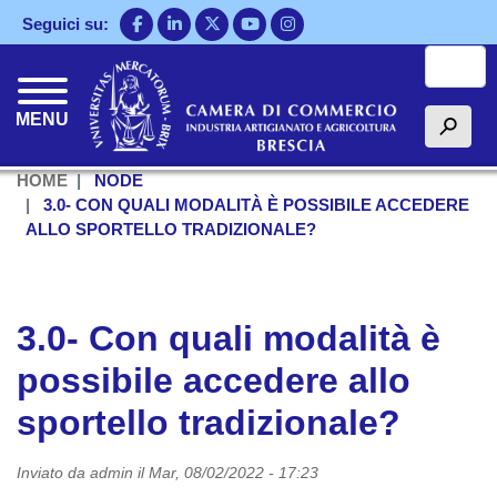
Salta
Seguici su:
al
Cerca
contenuto
principale
MENU
h
HOME
NODE
3.0- CON QUALI MODALITÀ È POSSIBILE ACCEDERE
ALLO SPORTELLO TRADIZIONALE?
3.0- Con quali modalità è
possibile accedere allo
sportello tradizionale?
Inviato da
admin
il
Mar, 08/02/2022 - 17:23