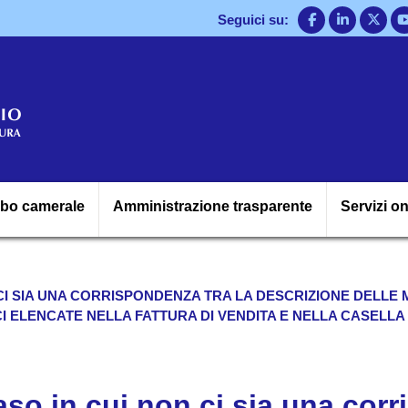
Salta
Seguici su:
al
contenuto
principale
Navigazione princ
lbo camerale
Amministrazione trasparente
Servizi on
N CI SIA UNA CORRISPONDENZA TRA LA DESCRIZIONE DELLE
 ELENCATE NELLA FATTURA DI VENDITA E NELLA CASELLA 6
aso in cui non ci sia una cor