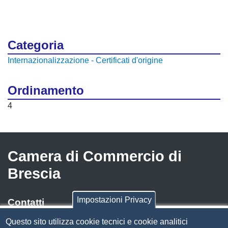
Categoria
Internazionalizzazione - Certificati d'origine
Ordinamento
4
Camera di Commercio di
Brescia
Impostazioni Privacy
Contatti
Questo sito utilizza cookie tecnici e cookie analitici
Via Luigi Einaudi, 23, 25121 Brescia BS