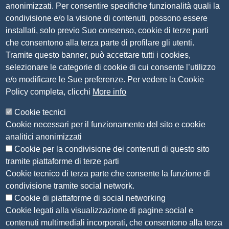
anonimizzati. Per consentire specifiche funzionalità quali la
Tel. 030 37251
condivisione e/o la visione di contenuti, possono essere
PEC
camera.brescia@bs.legalmail.camcom.it
installati, solo previo Suo consenso, cookie di terze parti
P.IVA 00859790172
che consentono alla terza parte di profilare gli utenti.
C.F. 80013870177
Tramite questo banner, può accettare tutti i cookies,
Contatti
selezionare le categorie di cookie di cui consente l’utilizzo
e/o modificare le Sue preferenze. Per vedere la Cookie
Amministrazione Trasparente
Policy completa, clicchi
More info
Organizzazione
Cookie tecnici
Bandi di concorso
Cookie necessari per il funzionamento del sito e cookie
Bandi di gara e contratti
analitici anonimizzati
Provvedimenti
Cookie per la condivisione dei contenuti di questo sito
Attività e procedimenti
tramite piattaforme di terze parti
Cookie tecnico di terza parte che consente la funzione di
Seguici su
condivisione tramite social network.
Cookie di piattaforme di social networking
Cookie legati alla visualizzazione di pagine social e
contenuti multimediali incorporati, che consentono alla terza