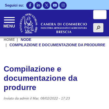
Salta
Seguici su:
al
Cerca
contenuto
principale
MENU
h
HOME
NODE
COMPILAZIONE E DOCUMENTAZIONE DA PRODURRE
Compilazione e
documentazione da
produrre
Inviato da
admin
il
Mar, 08/02/2022 - 17:23