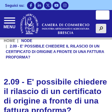
Salta
Seguici su:
al
Cerca
contenuto
principale
MENU
h
HOME
NODE
2.09 - E' POSSIBILE CHIEDERE IL RILASCIO DI UN
CERTIFICATO DI ORIGINE A FRONTE DI UNA FATTURA
PROFORMA?
2.09 - E' possibile chiedere
il rilascio di un certificato
di origine a fronte di una
fattura proforma?