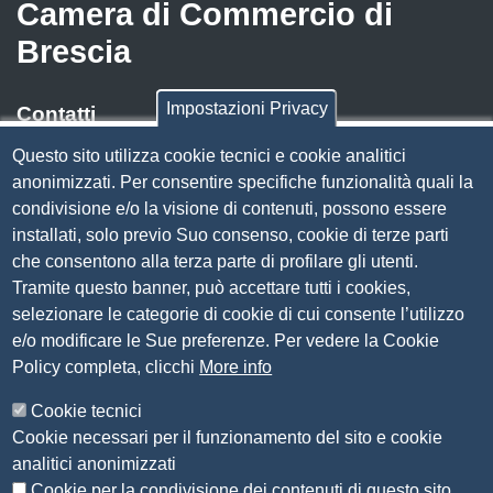
Camera di Commercio di
Brescia
Impostazioni Privacy
Contatti
Questo sito utilizza cookie tecnici e cookie analitici
Via Luigi Einaudi, 23, 25121 Brescia BS
anonimizzati. Per consentire specifiche funzionalità quali la
Tel. 030 37251
condivisione e/o la visione di contenuti, possono essere
PEC
camera.brescia@bs.legalmail.camcom.it
installati, solo previo Suo consenso, cookie di terze parti
P.IVA 00859790172
che consentono alla terza parte di profilare gli utenti.
C.F. 80013870177
Tramite questo banner, può accettare tutti i cookies,
Contatti
selezionare le categorie di cookie di cui consente l’utilizzo
e/o modificare le Sue preferenze. Per vedere la Cookie
Amministrazione Trasparente
Policy completa, clicchi
More info
Organizzazione
Cookie tecnici
Bandi di concorso
Cookie necessari per il funzionamento del sito e cookie
Bandi di gara e contratti
analitici anonimizzati
Provvedimenti
Cookie per la condivisione dei contenuti di questo sito