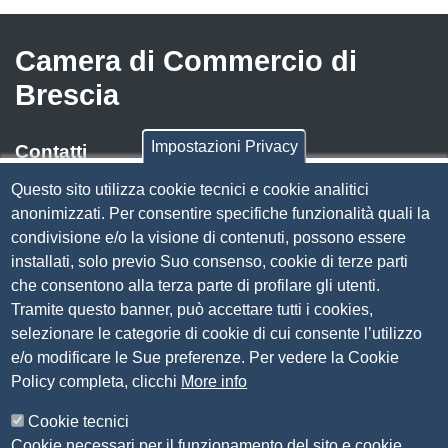
Camera di Commercio di
Brescia
Impostazioni Privacy
Contatti
Questo sito utilizza cookie tecnici e cookie analitici
Via Luigi Einaudi, 23, 25121 Brescia BS
anonimizzati. Per consentire specifiche funzionalità quali la
Tel. 030 37251
condivisione e/o la visione di contenuti, possono essere
PEC
camera.brescia@bs.legalmail.camcom.it
installati, solo previo Suo consenso, cookie di terze parti
P.IVA 00859790172
che consentono alla terza parte di profilare gli utenti.
C.F. 80013870177
Tramite questo banner, può accettare tutti i cookies,
Contatti
selezionare le categorie di cookie di cui consente l’utilizzo
e/o modificare le Sue preferenze. Per vedere la Cookie
Amministrazione Trasparente
Policy completa, clicchi
More info
Organizzazione
Cookie tecnici
Bandi di concorso
Cookie necessari per il funzionamento del sito e cookie