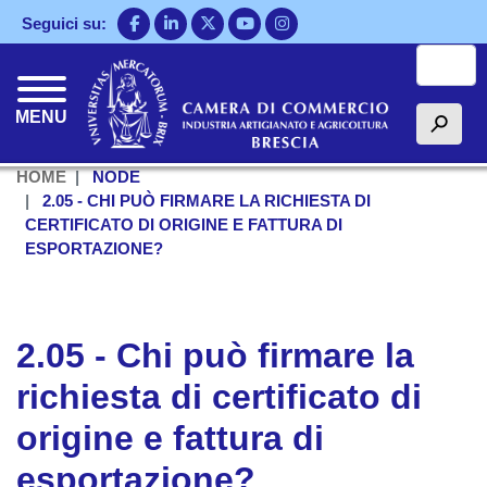
Salta
Seguici su:
al
Cerca
contenuto
principale
MENU
h
HOME
NODE
2.05 - CHI PUÒ FIRMARE LA RICHIESTA DI
CERTIFICATO DI ORIGINE E FATTURA DI
ESPORTAZIONE?
2.05 - Chi può firmare la
richiesta di certificato di
origine e fattura di
esportazione?