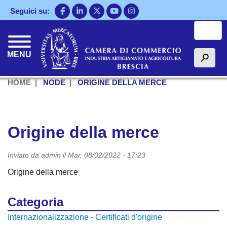
Salta
Seguici su:
al
Cerca
contenuto
principale
MENU
h
HOME
NODE
ORIGINE DELLA MERCE
Origine della merce
Inviato da
admin
il
Mar, 08/02/2022 - 17:23
Origine della merce
Categoria
Internazionalizzazione - Certificati d'origine