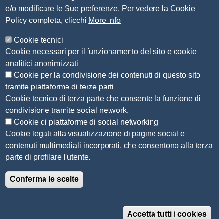
e/o modificare le Sue preferenze. Per vedere la Cookie
Amministrazione Trasparente
Policy completa, clicchi
More info
Organizzazione
Cookie tecnici
Bandi di concorso
Cookie necessari per il funzionamento del sito e cookie
Bandi di gara e contratti
analitici anonimizzati
Provvedimenti
Cookie per la condivisione dei contenuti di questo sito
Attività e procedimenti
tramite piattaforme di terze parti
Cookie tecnico di terza parte che consente la funzione di
Seguici su
condivisione tramite social network.
Cookie di piattaforme di social networking
Cookie legati alla visualizzazione di pagine social e
contenuti multimediali incorporati, che consentono alla terza
Sito web
parte di profilare l'utente.
Accesso riservato
Conferma le scelte
Mappa del sito
Menù privacy
Informativa privacy
Note legali
Accetta tutti i cookies